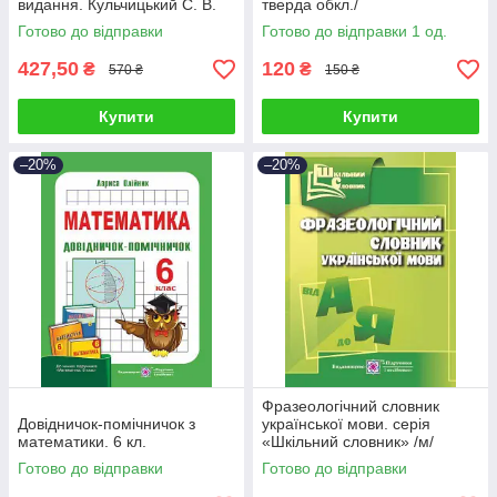
видання. Кульчицький С. В.
тверда обкл./
Готово до відправки
Готово до відправки 1 од.
427,50
120
₴
₴
570 ₴
150 ₴
Купити
Купити
–20%
–20%
Фразеологічний словник
Довідничок-помічничок з
української мови. серія
математики. 6 кл.
«Шкільний словник» /м/
Готово до відправки
Готово до відправки