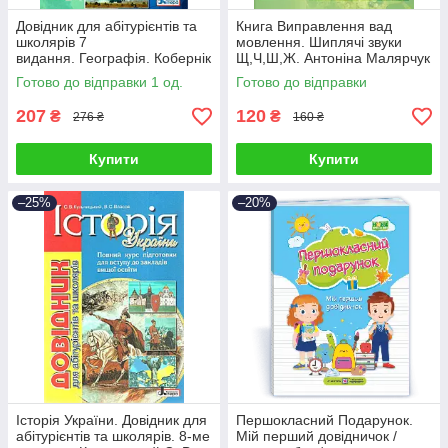
Довідник для абітурієнтів та
Книга Виправлення вад
школярів 7
мовлення. Шиплячі звуки
видання. Географія. Кобернік
Щ,Ч,Ш,Ж. Антоніна Малярчук
С. Г.
Готово до відправки 1 од.
Готово до відправки
207
120
₴
₴
276 ₴
160 ₴
Купити
Купити
–25%
–20%
Історія України. Довідник для
Першокласний Подарунок.
абітурієнтів та школярів. 8-ме
Мій перший довідничок /