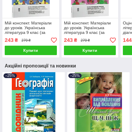
Мій конспект. Матеріали
Мій конспект. Матеріали
Оцін
до уроків. Українська
до уроків. Українська
літе
література 9 клас (за
література 9 клас (за
діаг
програмою авторів:
програмою авторів:
клас
243
243
144
₴
₴
270 ₴
270 ₴
Заболотний О. В.,
Яценко Т. О., Пахаренко
та ін
Слоньовська О. В. та ін.
В. І., Слижук О.)
Купити
Купити
Акційні пропозиції та новинки
–25%
–25%