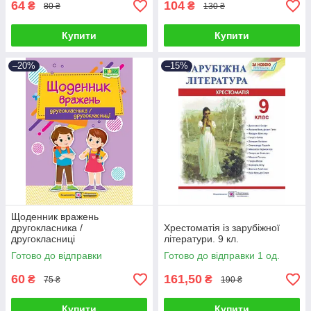
64
104
₴
₴
80 ₴
130 ₴
Купити
Купити
–20%
–15%
Щоденник вражень
другокласника /
Хрестоматія із зарубіжної
другокласниці
літератури. 9 кл.
Готово до відправки
Готово до відправки 1 од.
60
161,50
₴
₴
75 ₴
190 ₴
Купити
Купити