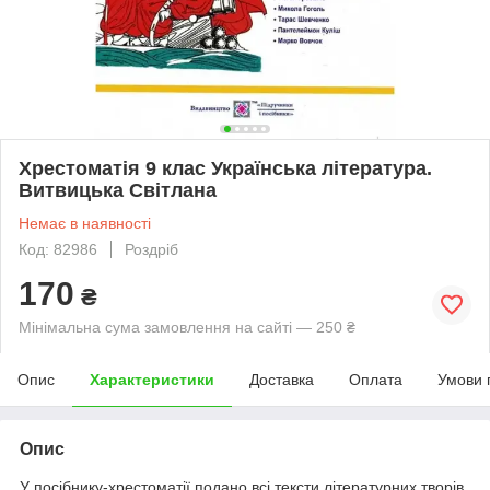
Хрестоматія 9 клас Українська література.
Витвицька Світлана
Немає в наявності
Код: 82986
Роздріб
170
₴
Мінімальна сума замовлення на сайті — 250 ₴
Опис
Характеристики
Доставка
Оплата
Умови 
Опис
У посібнику-хрестоматії подано всі тексти літературних творів