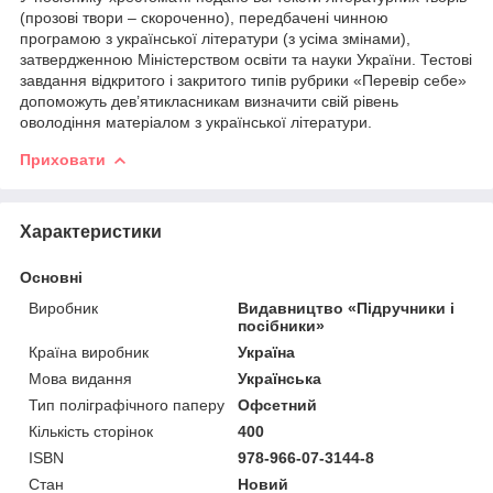
(прозові твори – скороченно), передбачені чинною
програмою з української літератури (з усіма змінами),
затвердженною Міністерством освіти та науки України. Тестові
завдання відкритого і закритого типів рубрики «Перевір себе»
допоможуть дев’ятикласникам визначити свій рівень
оволодіння матеріалом з української літератури.
Приховати
Характеристики
Основні
Виробник
Видавництво «Підручники і
посібники»
Країна виробник
Україна
Мова видання
Українська
Тип поліграфічного паперу
Офсетний
Кількість сторінок
400
ISBN
978-966-07-3144-8
Стан
Новий