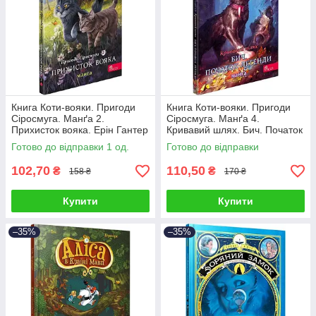
Книга Коти-вояки. Пригоди
Книга Коти-вояки. Пригоди
Сіросмуга. Манґа 2.
Сіросмуга. Манґа 4.
Прихисток вояка. Ерін Гантер
Кривавий шлях. Бич. Початок
легенди. Ерін Гантер
Готово до відправки 1 од.
Готово до відправки
102,70
110,50
₴
₴
158 ₴
170 ₴
Купити
Купити
–35%
–35%