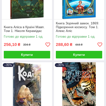
Книга Зоряний замок. 1869:
Книга Аліса в Країні Мавп.
Підкорення космосу. Том 1.
Том 1. Ніколя Керамідас
Алекс Аліс
Готово до відправки 1 од.
Готово до відправки 1 од.
256,10
288,60
₴
₴
394 ₴
444 ₴
Купити
Купити
–35%
–35%