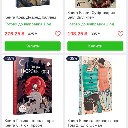
Книга Казки. Хутір тварин.
Книга Коді. Джаред Каллем
Білл Віллінґем
Готово до відправки 1 од.
Готово до відправки 1 од.
276,25
198,25
₴
₴
425 ₴
305 ₴
Купити
Купити
–35%
–35%
Книга Гільда і король гори.
Книга Коли завмирає серце.
Книга 6. Люк Пірсон
Том 2. Еліс Осман