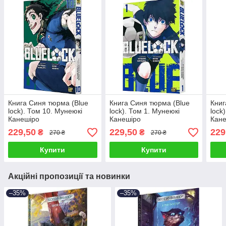
Книга Синя тюрма (Blue
Книга Синя тюрма (Blue
Книг
lock). Том 10. Мунеюкі
lock). Том 1. Мунеюкі
lock
Канешіро
Канешіро
Кан
229,50
229,50
229
₴
₴
270 ₴
270 ₴
Купити
Купити
Акційні пропозиції та новинки
–35%
–35%