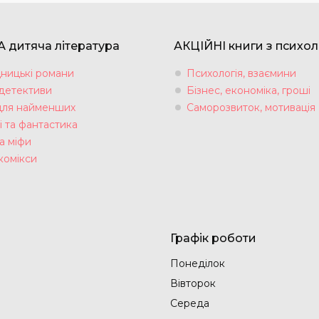
 дитяча література
АКЦІЙНІ книги з психол
ницькі романи
Психологія, взаємини
 детективи
Бізнес, економіка, гроші
для найменших
Саморозвиток, мотивація
і та фантастика
а міфи
комікси
Графік роботи
Понеділок
Вівторок
Середа