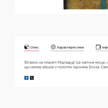
Опис
Характеристики
Інф
Вітаємо на планеті Мідґаард! Це магічне місце,
що немов зійшли з полотен Ієроніма Босха. Сам