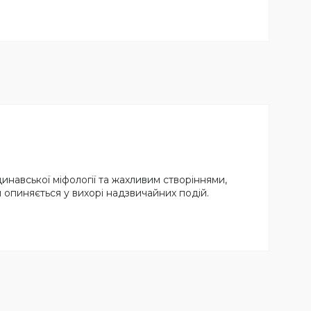
динавської міфології та жахливим створіннями,
 опиняється у вихорі надзвичайних подій.