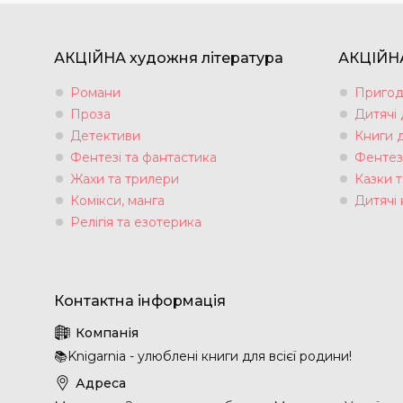
АКЦІЙНА художня література
АКЦІЙНА
Романи
Пригод
Проза
Дитячі
Детективи
Книги 
Фентезі та фантастика
Фентез
Жахи та трилери
Казки т
Комікси, манга
Дитячі 
Релігія та езотерика
📚Knigarnia - улюблені книги для всієї родини!