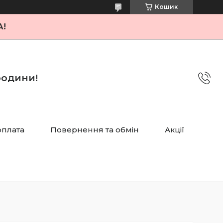
Кошик
А!
 родини!
оплата
Повернення та обмін
Акції