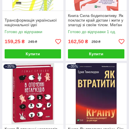
Книга Сила бодипозитиву. Як
Трансформація української
покласти край дієтам і жити у
національної ідеї
злагоді зі своїм тілом. Меґан
Джейн Кребб
Готово до відправки
Готово до відправки 1 од.
159,25
162,50
₴
₴
245 ₴
250 ₴
Купити
Купити
–35%
–35%