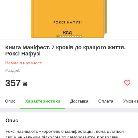
Книга Маніфест. 7 кроків до кращого життя.
Роксі Нафузі
Немає в наявності
Роздріб
357
₴
Опис
Характеристики
Доставка
Оплата
Умови 
Опис
Роксі називають «королевою маніфестації», вона ділиться
своїм унікальним підходом до саморозвитку, проводячи