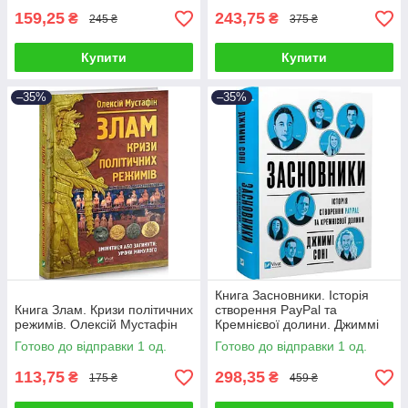
159,25
243,75
₴
₴
245 ₴
375 ₴
Купити
Купити
–35%
–35%
Книга Засновники. Історія
Книга Злам. Кризи політичних
створення PayPal та
режимів. Олексій Мустафін
Кремнієвої долини. Джиммі
Сонні
Готово до відправки 1 од.
Готово до відправки 1 од.
113,75
298,35
₴
₴
175 ₴
459 ₴