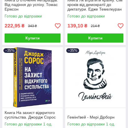
Книга В оточенні негараздів.
Книга Як втратити країну. Сім
Від падіння до успіху. Томас
кроків від демократії до
Еріксон
диктатури. Едже Темелкуран
Готово до відправки
Готово до відправки
222,95
139,10
₴
₴
343 ₴
214 ₴
Купити
Купити
–35%
–35%
Книга На захист відкритого
суспільства. Джордж Сорос
Гемінґвей - Мері Дірборн
Готово до відправки 1 од.
Готово до відправки 1 од.