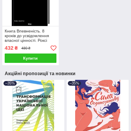
Книга Впевненість. 8
кроків до усвідомлення
власної цінності. Роксі
Нафузі
432
₴
480 ₴
Купити
Акційні пропозиції та новинки
–35%
–35%