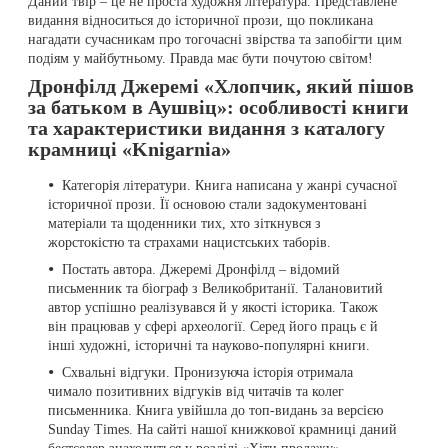
Даний твір – це не проста художня література. Представлене
видання відноситься до історичної прози, що покликана
нагадати сучасникам про тогочасні звірства та запобігти цим
подіям у майбутньому. Правда має бути почутою світом!
Дронфілд Джеремі «Хлопчик, який пішов
за батьком в Аушвіц»: особливості книги
та характеристики видання з каталогу
крамниці «Knigarnia»
Категорія літератури. Книга написана у жанрі сучасної
історичної прози. Її основою стали задокументовані
матеріали та щоденники тих, хто зіткнувся з
жорстокістю та страхами нацистських таборів.
Постать автора. Джеремі Дронфілд – відомий
письменник та біограф з Великобританії. Талановитий
автор успішно реалізувався й у якості історика. Також
він працював у сфері археології. Серед його праць є й
інші художні, історичні та науково-популярні книги.
Схвальні відгуки. Пронизуюча історія отримала
чимало позитивних відгуків від читачів та колег
письменника. Книга увійшла до топ-видань за версією
Sunday Times. На сайті нашої книжкової крамниці даний