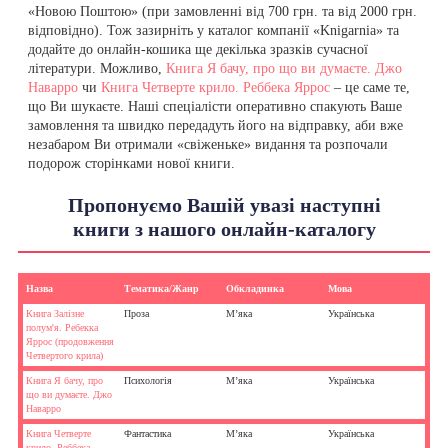
«Новою Поштою» (при замовленні від 700 грн. та від 2000 грн.
відповідно). Тож зазирніть у каталог компанії «Knigarnia» та
додайте до онлайн-кошика ще декілька зразків сучасної
літератури. Можливо,
Книга Я бачу, про що ви думаєте. Джо
Наварро
чи
Книга Четверте крило. Реббека Яррос
– це саме те,
що Ви шукаєте. Наші спеціалісти оперативно спакують Ваше
замовлення та швидко передадуть його на відправку, аби вже
незабаром Ви отримали «свіженьке» видання та розпочали
подорож сторінками нової книги.
Пропонуємо Вашій увазі наступні
книги з нашого онлайн-каталогу
Назва
Тематика/Жанр
Обкладинка
Мова
Книга Залізне
Проза
М’яка
Українська
полум'я. Ребекка
Яррос (продовження
Четвертого крила)
Книга Я бачу, про
Психологія
М’яка
Українська
що ви думаєте. Джо
Наварро
Книга Четверте
Фантастика
М’яка
Українська
крило. Реббека