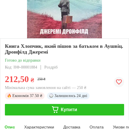
Книга Хлопчик, який пішов за батьком в Аушвіц.
Дронфілд Джеремі
Готово до відправки
Код: НФ-00001884
Роздріб
212,50
₴
250 ₴
Мінімальна сума замовлення на сайті — 250 ₴
Економія
37.50 ₴
Залишилось
24 дні
Купити
Опис
Характеристики
Доставка
Оплата
Умови п