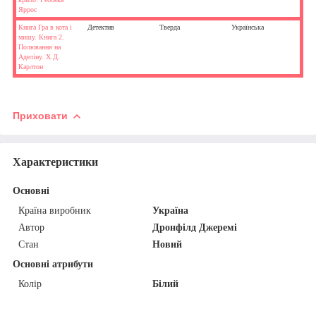
Яррос
Книга Гра в кота і
Детектив
Тверда
Українська
мишу. Книга 2.
Полювання на
Аделіну. Х.Д.
Карлтон
Приховати
Характеристики
Основні
Країна виробник
Україна
Автор
Дронфілд Джеремі
Стан
Новий
Основні атрибути
Колір
Білий