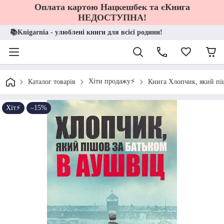
Оплата картою Нацкешбек та єКнига
НЕДОСТУПНА!
📚Knigarnia - улюблені книги для всієї родини!
Хіти продажу⚡️
Каталог товарів
Книга Хлопчик, який пі
Хіт⚡️
–15%