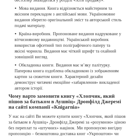
бестселер знаходиться у розділі «Хіти продажу».
Мова видання. Книга відрізняється майстерним та
якісним перекладом з англійської мови. Україномовне
видання зберегло оригінальний зміст та авторський стиль
подачі матеріалу.
Країна-виробник. Пропоноване видання надруковане у
вітчизняному видавництві. Український виробник
використав офсетний тип поліграфічного паперу та
якісні чорнила. Видання має чіткий шрифт та охайний
зовнішній вигляд.
Обкладинка книги. Видання має м’яку палітурку.
Паперова книга оздоблена обкладинкою із зображенням
картин за сюжетом книги. Характерний дизайн
демонструє читачеві емоційне «забарвлення» викладеної
автором історії.
Чому варто замовити книгу «Хлопчик, який
пішов за батьком в Аушвіц» Дронфілд Джеремі
на сайті компанії «Knigarnia»
У нас на сайті Ви можете купити книгу «Хлопчик, який пішов
за батьком в Аушвіц» Дронфілд Джеремі за «розумною» ціною
без переплат та «штучних» націнок. Ми пропонуємо вигідну
пропозицію – безкоштовна доставка книг «Укрпоштою» чи