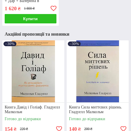
+ Дар + Балерина в
Аушвіці)
1 620
₴
1 800 ₴
Купити
Акційні пропозиції та новинки
–30%
–30%
Книга Давід і Голіаф. Гладуелл
Книга Сила миттєвих рішень.
Малкольм
Гладуелл Малкольм
Готово до відправки
Готово до відправки
154
140
₴
₴
220 ₴
200 ₴