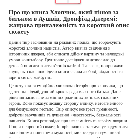
Про що книга Хлопчик, який пішов за
батьком в Аушвіц. Дронфілд Джеремі:
жанрова приналежність та короткий опис
сюжету
Даний твір заснований на реальних подіях, що зображують
жорстокі злочини нацистів. Автор вивчав свідчення з
історичних джерел, аби описати дійсну картину та нелюдські
умови концтабору. Ґрунтовне дослідження дозволило до
деталей описати життя в’язнів катівні. Та все ж, попри жахи
знущань, головною ідеєю книги є сила любові, відданості та
віри в світле майбутнє.
Це потужна та емоційно хвилююча історія про хлопчика, що
здатен на відчайдушний крок заради власного батька. Дане
рішення засноване за міцних родинних зв’язках головних
героїв. Воно показує людяну сторону вчинку, незбагненного
для бездушного гестапо. Твір описує контраст гуманності,
доброти заручників та душевної «черствості», безжальності
нацистів. Книга розповідає про незламність та героїзм людини.
Попри непростий сюжет, історія надихає та змушує задуматися
над вічними поняттями мужності, милосердя та гуманності.