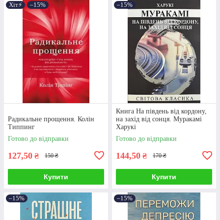
Хіт⚡️
–15%
–15%
Книга На південь від кордону,
Радикальне прощення. Колін
на захід від сонця. Муракамі
Типпинг
Харукі
Готово до відправки
Готово до відправки
127,50
144,50
₴
₴
150 ₴
170 ₴
Купити
Купити
–15%
–15%