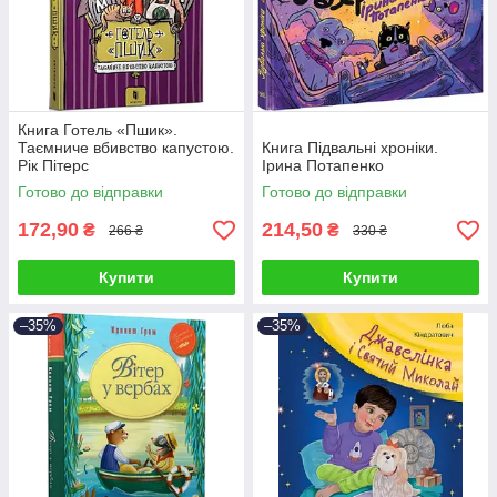
Книга Готель «Пшик».
Таємниче вбивство капустою.
Книга Підвальні хроніки.
Рік Пітерс
Ірина Потапенко
Готово до відправки
Готово до відправки
172,90
214,50
₴
₴
266 ₴
330 ₴
Купити
Купити
–35%
–35%