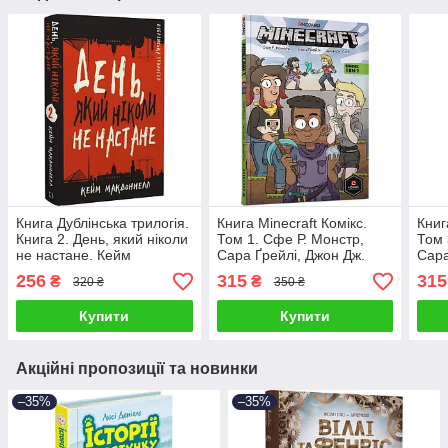
Книга Дублінська трилогія.
Книга Minecraft Комікс.
Книг
Книга 2. День, який ніколи
Том 1. Сфе Р. Монстр,
Том 
не настане. Кейм
Сара Ґрейлі, Джон Дж.
Сара
МакДоннелл
Гілл
Гілл
256
315
315
₴
₴
320 ₴
350 ₴
Купити
Купити
Акційні пропозиції та новинки
–35%
–35%