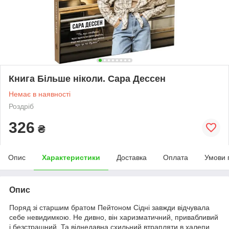
Книга Більше ніколи. Сара Дессен
Немає в наявності
Роздріб
326
₴
Опис
Характеристики
Доставка
Оплата
Умови 
Опис
Поряд зі старшим братом Пейтоном Сідні завжди відчувала
себе невидимкою. Не дивно, він харизматичний, привабливий
і безстрашний. Та віднедавна схильний втрапляти в халепи.