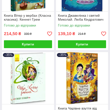
Книга Вітер у вербах (Класна
Книга Джавелінка і святий
класика). Кеннет Грем
Миколай. Люба Кіндратович
Готово до відправки
Готово до відправки
214,50
139,10
₴
₴
330 ₴
214 ₴
Купити
Купити
–35%
–35%
Книга Чарівне взуття від