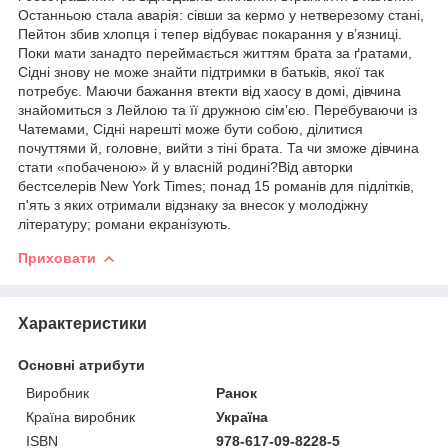
Останньою стала аварія: сівши за кермо у нетверезому стані,
Пейтон збив хлопця і тепер відбуває покарання у вʼязниці.
Поки мати занадто переймається життям брата за ґратами,
Сідні знову не може знайти підтримки в батьків, якої так
потребує. Маючи бажання втекти від хаосу в домі, дівчина
знайомиться з Лейлою та її дружною сімʼєю. Перебуваючи із
Чатемами, Сідні нарешті може бути собою, ділитися
почуттями й, головне, вийти з тіні брата. Та чи зможе дівчина
стати «побаченою» й у власній родині?Від авторки
бестселерів New York Times; понад 15 романів для підлітків,
п'ять з яких отримали відзнаку за внесок у молодіжну
літературу; романи екранізують.
Приховати
Характеристики
Основні атрибути
Виробник
Ранок
Країна виробник
Україна
ISBN
978-617-09-8228-5