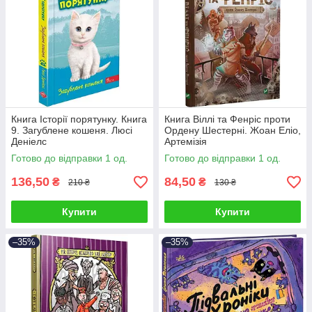
Книга Історії порятунку. Книга
Книга Віллі та Фенріс проти
9. Загублене кошеня. Люсі
Ордену Шестерні. Жоан Еліо,
Деніелс
Артемізія
Готово до відправки 1 од.
Готово до відправки 1 од.
136,50
84,50
₴
₴
210 ₴
130 ₴
Купити
Купити
–35%
–35%