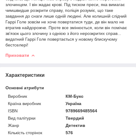
злочинцем. І він жадає крові. Під тиском преси, яка вимагає
чимшвидше розкрити справу, поліція розуміє, що таке
завдання до снаги лише одній людині. Але колишній слідчий
Гаррі Голе зовсім не хоче повертатися туди, де він мало не
втратив найдорожче. Проте все змінюється, коли він помічає
зв'язок цього злочину з однією з його нерозкритих справ...
видатний Гаррі Голе повертається у новому блискучому
бестселері!
Приховати
Характеристики
Основні атрибути
Виробник
КМ-Букс
Країна виробник
Україна
ISBN
9789669485564
Вид палітурки
Твердий
Жанр
Детектив
Кількість сторінок
576