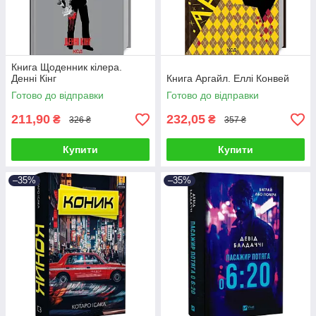
Книга Щоденник кілера.
Денні Кінг
Книга Аргайл. Еллі Конвей
Готово до відправки
Готово до відправки
211,90
232,05
₴
₴
326 ₴
357 ₴
Купити
Купити
–35%
–35%