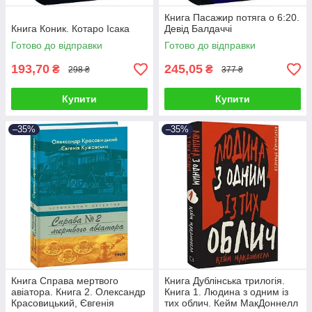
Книга Пасажир потяга о 6:20.
Книга Коник. Котаро Ісака
Девід Балдаччі
Готово до відправки
Готово до відправки
193,70
245,05
₴
₴
298 ₴
377 ₴
Купити
Купити
–35%
–35%
Книга Справа мертвого
Книга Дублінська трилогія.
авіатора. Книга 2. Олександр
Книга 1. Людина з одним із
Красовицький, Євгенія
тих облич. Кейм МакДоннелл