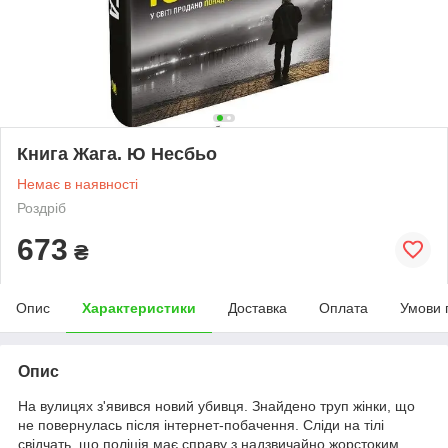
Книга Жага. Ю Несбьо
Немає в наявності
Роздріб
673
₴
Опис
Характеристики
Доставка
Оплата
Умови 
Опис
На вулицях з'явився новий убивця. Знайдено труп жінки, що
не повернулась після інтернет-побачення. Сліди на тілі
свідчать, що поліція має справу з надзвичайно жорстоким