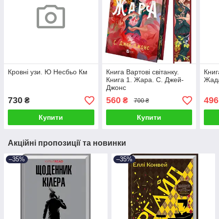
Кровні узи. Ю Несбьо Км
Книга Вартові світанку.
Книг
Книга 1. Жара. С. Джей-
Жада
Джонс
730
560
496
₴
₴
700 ₴
Купити
Купити
Акційні пропозиції та новинки
–35%
–35%