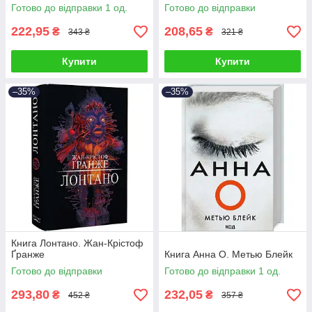
Кужавська
Готово до відправки 1 од.
Готово до відправки
222,95
208,65
₴
₴
343 ₴
321 ₴
Купити
Купити
–35%
–35%
Книга Лонтано. Жан-Крістоф
Ґранже
Книга Анна О. Метью Блейк
Готово до відправки
Готово до відправки 1 од.
293,80
232,05
₴
₴
452 ₴
357 ₴