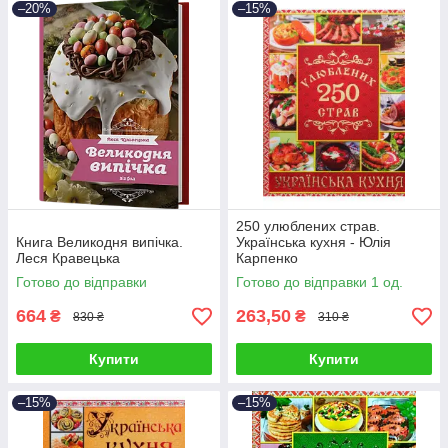
–20%
–15%
250 улюблених страв.
Книга Великодня випічка.
Українська кухня - Юлія
Леся Кравецька
Карпенко
Готово до відправки
Готово до відправки 1 од.
664
263,50
₴
₴
830 ₴
310 ₴
Купити
Купити
–15%
–15%