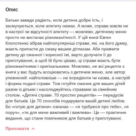
Опис
Батьки завжди радіють, коли дитина добре їсть, і
засмучуються, коли апетиту немає. А може, справа зовсім не
в настрої чи відсутності апетиту — можливо, дитячому меню
просто не вистачає різноманітності. У цій книзі Євген
Клопотенко зібрав найпопулярніші страви, які, на його думку,
мають припасти до смаку вашим дітлахам. Аби привчити
дитину до смачної і корисної їжі, варто долучати її до
приготування, а щоб їй було цікаво, ці страви мають бути
різноманітними і оригінальними. Можливо, не всі рецепти з
книги у вас будуть асоціюватись з дитячим меню, але автор
упевнений: найголовніше — не інгредієнти чи назва, а настрій
і форма подачі страви. Тож готуйте смачне для ваших дітей
разом із дітьми і насолоджуйтесь стравами за сімейним
столом. «Дитячі страви. 70 простих рецептів» — передусім
для батьків. Це 70 способів подарувати вашій дитині любов.
Бо «готую для дитини» означає — «я турбуюся про тебе», «я
поруч», «ти для мене важливий і важлива». Це — практичне
видання, що стане помічником для батьків у приготуванні.
Приховати