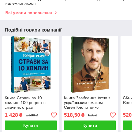
належної якості
Всі умови повернення
Подібні товари компанії
Книга Страви за 10
Книга Зваблення їжею з
СКни
хвилин. 100 рецептів
українським смаком.
Євге
смачних страв
Євген Клопотенко
нашвидкуруч. Гордон
1 428
518,50
520
₴
₴
1 680 ₴
610 ₴
Рамзи
Купити
Купити