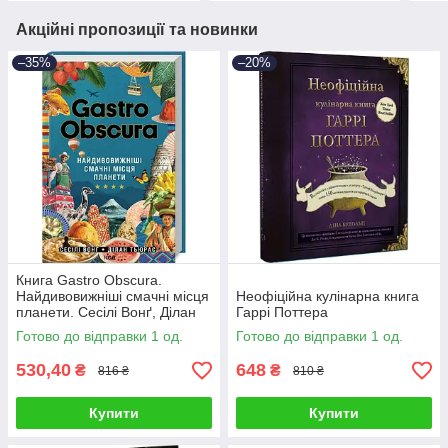
Акційні пропозиції та новинки
–35%
–20%
Книга Gastro Obscura.
Найдивовижніші смачні місця
Неофіційна кулінарна книга
планети. Сесілі Вонґ, Ділан
Гаррі Поттера
Тьюрас
Готово до відправки 1 од.
Готово до відправки 1 од.
530,40
648
₴
₴
816 ₴
810 ₴
Купити
Купити