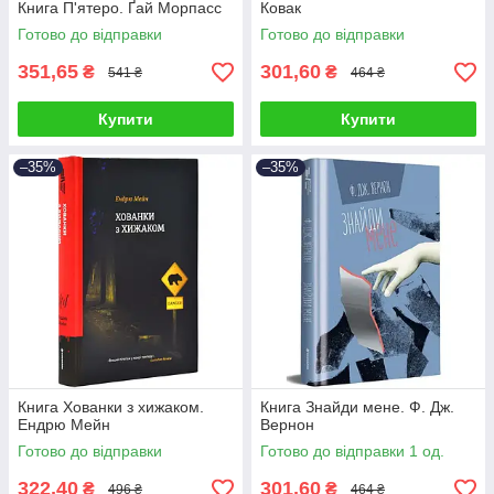
Книга П'ятеро. Ґай Морпасс
Ковак
Готово до відправки
Готово до відправки
351,65
301,60
₴
₴
541 ₴
464 ₴
Купити
Купити
–35%
–35%
Книга Хованки з хижаком.
Книга Знайди мене. Ф. Дж.
Ендрю Мейн
Вернон
Готово до відправки
Готово до відправки 1 од.
322,40
301,60
₴
₴
496 ₴
464 ₴