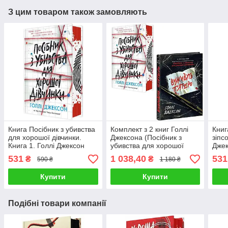
З цим товаром також замовляють
Книга Посібник з убивства
Комплект з 2 книг Голлі
Книг
для хорошої дівчинки.
Джексона (Посібник з
зіпс
Книга 1. Голлі Джексон
убивства для хорошої
Дже
дівчинки + Виживуть
531
1 038,40
531
₴
₴
590 ₴
1 180 ₴
п'ятеро)
Купити
Купити
Подібні товари компанії