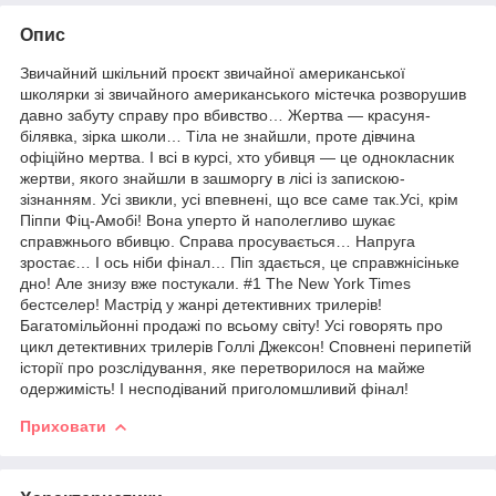
Опис
Звичайний шкільний проєкт звичайної американської
школярки зі звичайного американського містечка розворушив
давно забуту справу про вбивство… Жертва — красуня-
білявка, зірка школи… Тіла не знайшли, проте дівчина
офіційно мертва. І всі в курсі, хто убивця — це однокласник
жертви, якого знайшли в зашморгу в лісі із запискою-
зізнанням. Усі звикли, усі впевнені, що все саме так.Усі, крім
Піппи Фіц-Амобі! Вона уперто й наполегливо шукає
справжнього вбивцю. Справа просувається… Напруга
зростає… І ось ніби фінал… Піп здається, це справжнісіньке
дно! Але знизу вже постукали. #1 The New York Times
бестселер! Мастрід у жанрі детективних трилерів!
Багатомільйонні продажі по всьому світу! Усі говорять про
цикл детективних трилерів Голлі Джексон! Сповнені перипетій
історії про розслідування, яке перетворилося на майже
одержимість! І несподіваний приголомшливий фінал!
Приховати