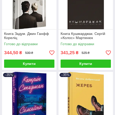
Книга Задум. Джин Ганфф
Книга Кушмарджак. Сергій
Кореліц
«Колос» Мартинюк
Готово до відправки
Готово до відправки
344,50
341,25
₴
₴
530 ₴
525 ₴
Купити
Купити
–35%
–35%