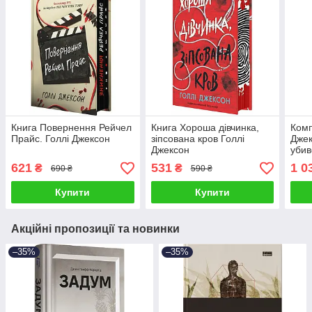
Книга Повернення Рейчел
Книга Хороша дівчинка,
Комп
Прайс. Голлі Джексон
зіпсована кров Голлі
Джек
Джексон
убив
дівч
621
531
1 0
₴
₴
690 ₴
590 ₴
дівч
Купити
Купити
Акційні пропозиції та новинки
–35%
–35%