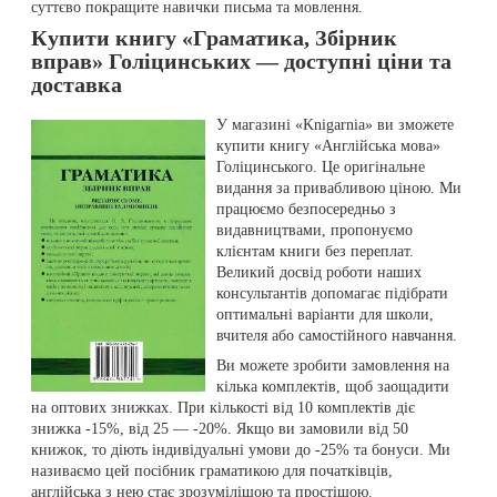
суттєво покращите навички письма та мовлення.
Купити книгу «Граматика, Збірник
вправ» Голіцинських — доступні ціни та
доставка
У магазині «Knigarnia» ви зможете
купити книгу «Англійська мова»
Голіцинського. Це оригінальне
видання за привабливою ціною. Ми
працюємо безпосередньо з
видавництвами, пропонуємо
клієнтам книги без переплат.
Великий досвід роботи наших
консультантів допомагає підібрати
оптимальні варіанти для школи,
вчителя або самостійного навчання.
Ви можете зробити замовлення на
кілька комплектів, щоб заощадити
на оптових знижках. При кількості від 10 комплектів діє
знижка -15%, від 25 — -20%. Якщо ви замовили від 50
книжок, то діють індивідуальні умови до -25% та бонуси. Ми
називаємо цей посібник граматикою для початківців,
англійська з нею стає зрозумілішою та простішою.