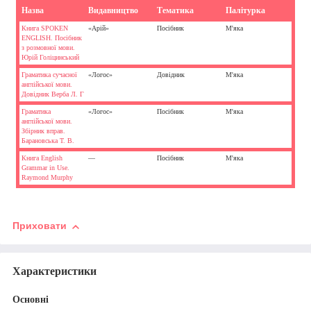
Назва
Видавництво
Тематика
Палітурка
Книга SPOKEN
«Арій»
Посібник
М'яка
ENGLISH. Посібник
з розмовної мови.
Юрій Голіцинський
Граматика сучасної
«Логос»
Довідник
М'яка
англійської мови.
Довідник Верба Л. Г
Граматика
«Логос»
Посібник
М'яка
англійської мови.
Збірник вправ.
Барановська Т. В.
Книга English
—
Посібник
М'яка
Grammar in Use.
Raymond Murphy
Приховати
Характеристики
Основні