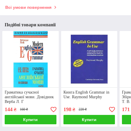
Всі умови повернення
Подібні товари компанії
Граматика сучасної
Книга English Grammar in
Грам
англійської мови. Довідник
Use. Raymond Murphy
Збір
Верба Л. Г
Т. В.
144
198
171
₴
₴
160 ₴
220 ₴
Купити
Купити