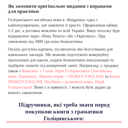
Як замовити оригінальне видання з вправами
для практики
Голіцинського англійська мова в «Knigarnia» одна з
найпопулярніших, але замовити її просто. Оформлення займає
1-2 дні, а доставка можлива по всій Україні. Вашу посилку буде
відправлено через «Нову Пошту» або «Укрпошту». При
замовленні від 3000 грн вона безкоштовна.
Оплата доступна карткою, післяплатою або безготівково для
навчальних закладів. Ми можемо підготувати комерційну
пропозицію для школи, надати безкоштовну консультацію та
підібрати зошити під конкретний запит. Наприклад, у продажу
також є
Комплект з 2 книг Юрія Голіцинського (Англійська
мова, Граматика, Збірник вправ + SPOKEN ENGLISH)
та
Книга
SPOKEN ENGLISH, Посібник з розмовної мови, Юрій
Голіцинський
. Вони є в наявності, і можуть бути додані до
вашого замовлення.
Підручники, які треба знати перед
покупкою книги з граматики
Голіцинського: