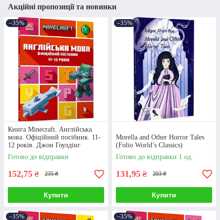
Акційні пропозиції та новинки
–35%
–35%
Книга Minecraft. Англійська
мова. Офіційний посібник. 11-
Morella and Other Horror Tales
12 років. Джон Гоулдінг
(Folio World’s Classics)
Готово до відправки
Готово до відправки 1 од.
152,75
131,95
₴
₴
235 ₴
203 ₴
Купити
Купити
–35%
–35%