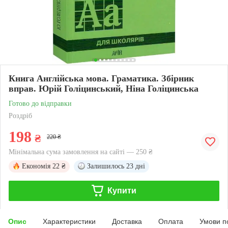
Книга Англійська мова. Граматика. Збірник
вправ. Юрій Голіцинський, Ніна Голіцинська
Готово до відправки
Роздріб
198
₴
220 ₴
Мінімальна сума замовлення на сайті — 250 ₴
Економія
22 ₴
Залишилось
23 дні
Купити
Опис
Характеристики
Доставка
Оплата
Умови п