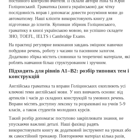
постійного контролю вчителя. Її склали автори Ніна та Юрій
Голіцинський. Граматика (книга українською) дає чітку
послідовність вправ і допомагає довести розуміння мови до
автоматизму. Наші клієнти використовують книгу для
підготовки до іспитів. Купивши збірник Голіцинського,
граматику в книзі українською мовою, ви успішно складете
ЗНО, TOEFL, IELTS і Cambridge Exams.
На практиці регулярне виконання завдань зміцнює навички
побудови речень, роботу з часами та пасивним залогом.
Додатково збірка містить словники та теоретичні матеріали, які
роблять навчання більш структурованим і зручним.
Підходить для рівнів A1–B2: розбір типових тем і
конструкцій
Англійська граматика та вправи Голіцинських охоплюють усі
ключові теми англійської мови. У них вивчають основи: від
артиклів і часів до складних конструкцій та умовних речень.
Вправи містять доступну лексику та розраховані на учнів 5-9
класів, а також студентів молодших курсів.
Такий розбір допомагає поступово закріплювати знання, не
упускаючи важливі деталі. Наші фахівці радять
використовувати книгу як додатковий інструмент на уроках або
як самостійний тренажер. Повторюючи матеріал кілька разів,