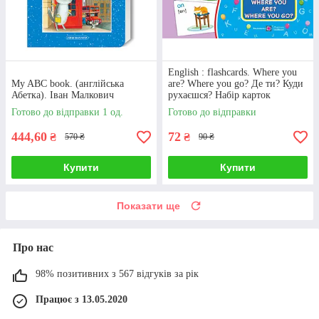
English : flashcards. Where you
My ABC book. (англійська
are? Where you go? Де ти? Куди
Абетка). Іван Малкович
рухаєшся? Набір карток
англійською мовою
Готово до відправки 1 од.
Готово до відправки
444,60
72
₴
₴
570 ₴
90 ₴
Купити
Купити
Показати ще
Про нас
98% позитивних з 567 відгуків за рік
Працює з 13.05.2020