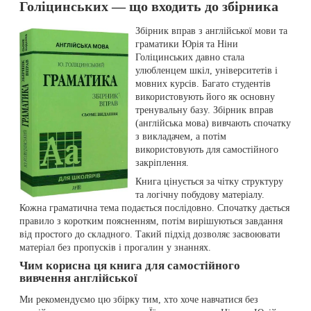
Голіцинських — що входить до збірника
Збірник вправ з англійської мови та
граматики Юрія та Ніни
Голіцинських давно стала
улюбленцем шкіл, університетів і
мовних курсів. Багато студентів
використовують його як основну
тренувальну базу. Збірник вправ
(англійська мова) вивчають спочатку
з викладачем, а потім
використовують для самостійного
закріплення.
Книга цінується за чітку структуру
та логічну побудову матеріалу.
Кожна граматична тема подається послідовно. Спочатку дається
правило з коротким поясненням, потім вирішуються завдання
від простого до складного. Такий підхід дозволяє засвоювати
матеріал без пропусків і прогалин у знаннях.
Чим корисна ця книга для самостійного
вивчення англійської
Ми рекомендуємо цю збірку тим, хто хоче навчатися без