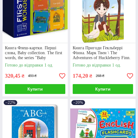
Книга Флеш-картки. Перші
Книга Пригоди Гекльберрі
слова, Baby collection. The first
Фінна. Марк Твен \ The
words, the series "Baby
Adventures of Huckleberry Finn.
Collection"
Mark Twain
Готово до відправки 1 од.
Готово до відправки 1 од.
320,45
174,20
₴
₴
493 ₴
268 ₴
Купити
Купити
–22%
–20%