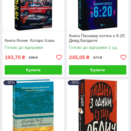
Книга Пасажир потяга о 6:20.
Книга Коник. Котаро Ісака
Девід Балдаччі
Готово до відправки
Готово до відправки 1 од.
193,70
245,05
₴
₴
298 ₴
377 ₴
Купити
Купити
–35%
–35%