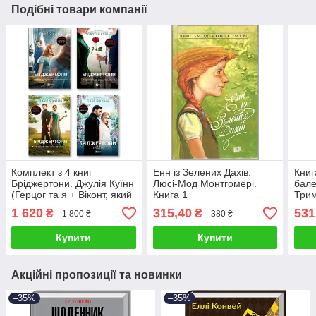
Подібні товари компанії
Комплект з 4 книг
Енн із Зелених Дахів.
Книг
Бріджертони. Джулія Куїнн
Люсі-Мод Монтгомері.
бале
(Герцог та я + Віконт, який
Книга 1
Трим
мене кохав + Пропозиція
1 620
315,40
531
₴
₴
1 800 ₴
380 ₴
джентльмена)
Купити
Купити
Акційні пропозиції та новинки
–35%
–35%