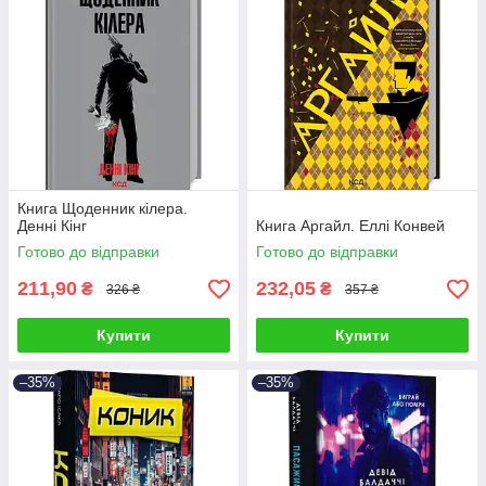
Книга Щоденник кілера.
Денні Кінг
Книга Аргайл. Еллі Конвей
Готово до відправки
Готово до відправки
211,90
232,05
₴
₴
326 ₴
357 ₴
Купити
Купити
–35%
–35%