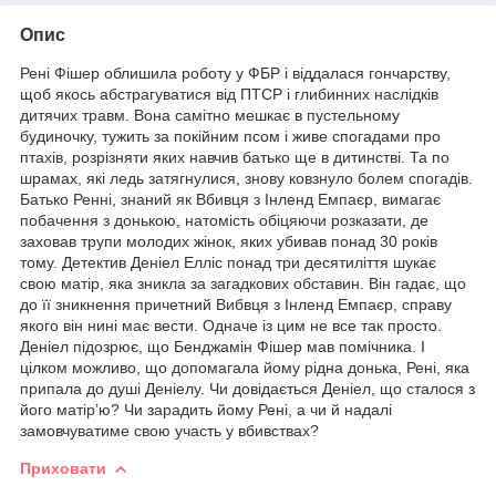
Опис
Рені Фішер облишила роботу у ФБР і віддалася гончарству,
щоб якось абстрагуватися від ПТСР і глибинних наслідків
дитячих травм. Вона самітно мешкає в пустельному
будиночку, тужить за покійним псом і живе спогадами про
птахів, розрізняти яких навчив батько ще в дитинстві. Та по
шрамах, які ледь затягнулися, знову ковзнуло болем спогадів.
Батько Ренні, знаний як Вбивця з Інленд Емпаєр, вимагає
побачення з донькою, натомість обіцяючи розказати, де
заховав трупи молодих жінок, яких убивав понад 30 років
тому. Детектив Деніел Елліс понад три десятиліття шукає
свою матір, яка зникла за загадкових обставин. Він гадає, що
до її зникнення причетний Вибвця з Інленд Емпаєр, справу
якого він нині має вести. Одначе із цим не все так просто.
Деніел підозрює, що Бенджамін Фішер мав помічника. І
цілком можливо, що допомагала йому рідна донька, Рені, яка
припала до душі Деніелу. Чи довідається Деніел, що сталося з
його матір’ю? Чи зарадить йому Рені, а чи й надалі
замовчуватиме свою участь у вбивствах?
Приховати