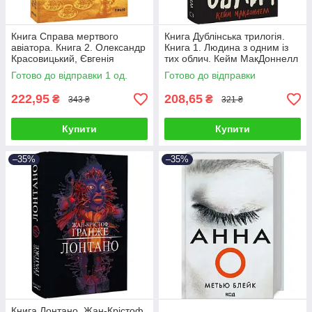
Книга Справа мертвого
Книга Дублінська трилогія.
авіатора. Книга 2. Олександр
Книга 1. Людина з одним із
Красовицький, Євгенія
тих облич. Кейм МакДоннелл
Кужавська
Готово до відправки 1 од.
Готово до відправки
222,95
208,65
₴
₴
343 ₴
321 ₴
Купити
Купити
–35%
–35%
Книга Лонтано. Жан-Крістоф