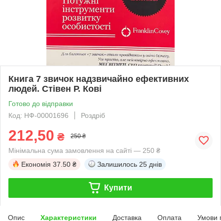
Книга 7 звичок надзвичайно ефективних
людей. Стівен Р. Кові
Готово до відправки
Код: НФ-00001696
Роздріб
212,50
₴
250 ₴
Мінімальна сума замовлення на сайті — 250 ₴
Економія
37.50 ₴
Залишилось
25 днів
Купити
Опис
Характеристики
Доставка
Оплата
Умови 