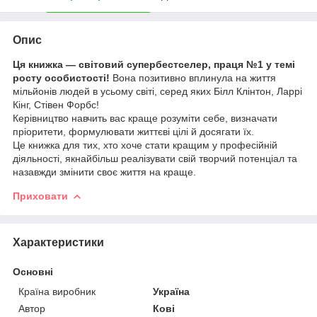
Опис
Ця книжка — світовий супербестселер, праця №1 у темі
росту особистості!
Вона позитивно вплинула на життя
мільйонів людей в усьому світі, серед яких Білл Клінтон, Ларрі
Кінг, Стівен Форбс!
Керівництво навчить вас краще розуміти себе, визначати
пріоритети, формулювати життєві цілі й досягати їх.
Це книжка для тих, хто хоче стати кращим у професійній
діяльності, якнайбільш реалізувати свій творчий потенціал та
назавжди змінити своє життя на краще.
Приховати
Характеристики
Основні
Країна виробник
Україна
Автор
Кові