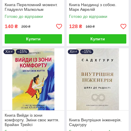
Книга Переломний момент.
Книга Наодинці з собою.
Гладуелл Малкольм
Марк Аврелій
Готово до відправки
Готово до відправки
140
128
₴
₴
200 ₴
160 ₴
Купити
Купити
Хіт⚡️
–15%
Хіт⚡️
–15%
Книга Вийди із зони
комфорту. Зміни своє життя.
Книга Внутрішня інженерія.
Брайан Трейсі
Садхгуру