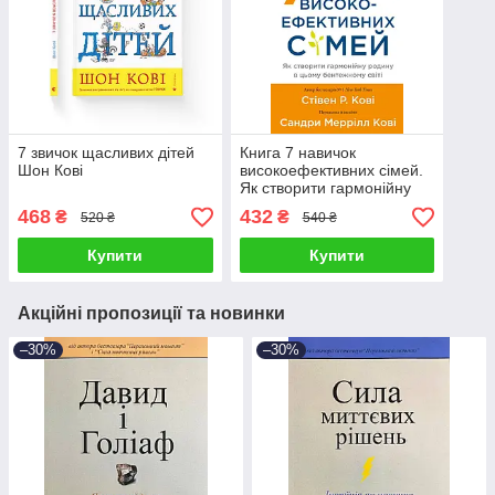
7 звичок щасливих дітей
Книга 7 навичок
Шон Кові
високоефективних сімей.
Як створити гармонійну
родину у цьому
468
432
₴
₴
520 ₴
540 ₴
бентежному світ. Стівен
Кові
Купити
Купити
Акційні пропозиції та новинки
–30%
–30%