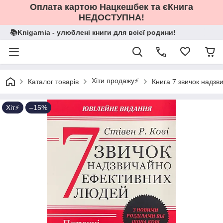
Оплата картою Нацкешбек та єКнига
НЕДОСТУПНА!
📚Knigarnia - улюблені книги для всієї родини!
Хіти продажу⚡️
Каталог товарів
Книга 7 звичок надзв
Хіт⚡️
–15%