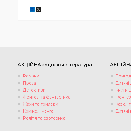
АКЦІЙНА художня література
АКЦІЙНА
Романи
Пригод
Проза
Дитячі
Детективи
Книги 
Фентезі та фантастика
Фентез
Жахи та трилери
Казки т
Комікси, манга
Дитячі 
Релігія та езотерика