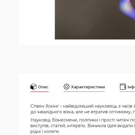
Опис
Характеристики
Інф
Стівен Хокінг – найвідоміший науковець з час
до інвалідного візка, але не втратив оптимізму, п
Науковці, бізнесмени, політики і прості читачі 
виступів, статей, інтерв’ю. Виникла ідея видат
рідні і колеги.