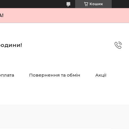
Кошик
А!
 родини!
оплата
Повернення та обмін
Акції