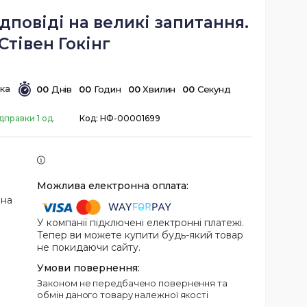
ідповіді на великі запитання.
Стівен Гокінг
0
0
Днів
0
0
Годин
0
0
Хвилин
0
0
Секунд
дправки 1 од.
Код:
НФ-00001699
 на
У компанії підключені електронні платежі.
Тепер ви можете купити будь-який товар
не покидаючи сайту.
Законом не передбачено повернення та
обмін даного товару належної якості