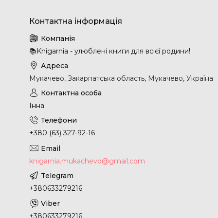
📚Knigarnia - улюблені книги для всієї родини!
Мукачево, Закарпатська область, Мукачево, Україна
Інна
+380 (63) 327-92-16
knigarnia.mukachevo@gmail.com
+380633279216
+380633279216