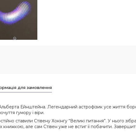
ормація для замовлення
ів Альберта Ейнштейна. Легендарний астрофізик усе життя бо
очуття гумору і віри.
постійно ставили Стівену Хокінгу “Великі питання”. У нього зіб
и їх книжкою, але сам Стівен уже не встиг її побачити. Завер