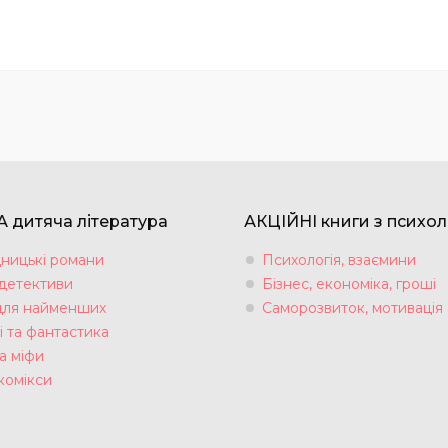
 дитяча література
АКЦІЙНІ книги з психол
ницькі романи
Психологія, взаємини
 детективи
Бізнес, економіка, гроші
для найменших
Саморозвиток, мотивація
і та фантастика
а міфи
комікси