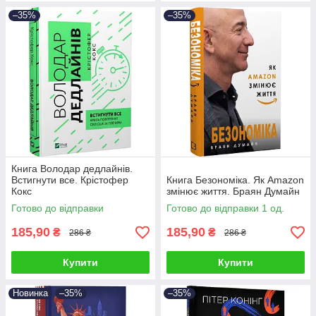
–35%
–35%
Книга Володар дедлайнів.
Встигнути все. Крістофер
Книга Безономіка. Як Amazon
Кокс
змінює життя. Браян Думайн
Готово до відправки
Готово до відправки 1 од.
185,90
185,90
₴
₴
286 ₴
286 ₴
Купити
Купити
Новинка
–35%
–35%