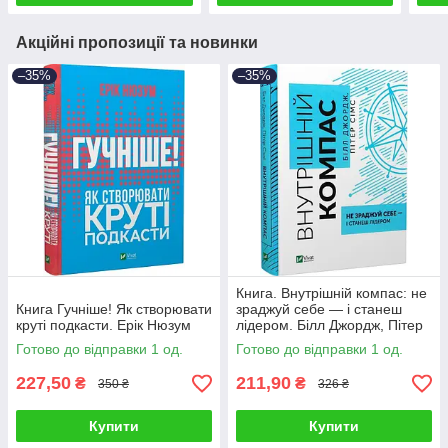
Акційні пропозиції та новинки
–35%
–35%
Книга. Внутрішній компас: не
Книга Гучніше! Як створювати
зраджуй себе — і станеш
круті подкасти. Ерік Нюзум
лідером. Білл Джордж, Пітер
Сімс
Готово до відправки 1 од.
Готово до відправки 1 од.
227,50
211,90
₴
₴
350 ₴
326 ₴
Купити
Купити