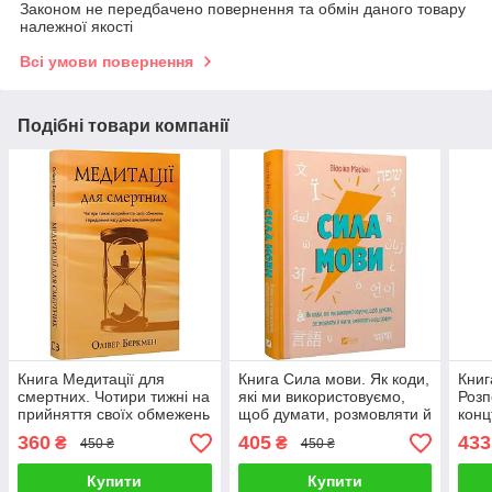
Законом не передбачено повернення та обмін даного товару
належної якості
Всі умови повернення
Подібні товари компанії
Книга Медитації для
Книга Сила мови. Як коди,
Книг
смертних. Чотири тижні на
які ми використовуємо,
Розп
прийняття своїх обмежень
щоб думати, розмовляти й
конц
і приділення часу дійсно
жити. Віоріка Маріан
смер
360
405
433
₴
₴
450 ₴
450 ₴
важливим речам. Олівер
Беркмен
Купити
Купити