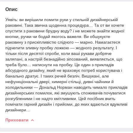
Опис
Уявіть: ви вирішили помити руки у стильній дизайнерській
раковині. Така звична щоденна процедура… Та от ви хочете
спустити з раковини брудну воду? і не можете знайти жодної
кнопки, ручки чи бодай якогось важеля. Ви обшукуєте
раковину з прискіпливістю слідчого — марно. Намагаєтеся
підчепити зливну пробку ложкою — жодного результату. І
тільки після десятої спроби, коли ваші рукави добряче
заляпані, а настрій безнадійно зіпсований, виявляється, що
треба було… натиснути на пробку. Це один з прикладів
абсурдного дизайну, який не враховує потреб користувача і
банально дратує. І таких речей безліч. Вишукані, але
нефункціональні двері, химерні стільці, дивні чайники й
холодильники — Дональд Норман наводить чимало прикладів
дизайнерських помилок, які змушують споживачів почуватися
розгубленими і не надто кмітливими. Цей посібник вчить
помічати гарний дизайн і прийоми, до яких вдаються вдумливі
дизайнери...
Приховати