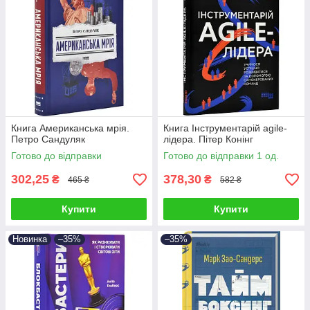
Книга Американська мрія.
Книга Інструментарій agile-
Петро Сандуляк
лідера. Пітер Конінг
Готово до відправки
Готово до відправки 1 од.
302,25
378,30
₴
₴
465 ₴
582 ₴
Купити
Купити
Новинка
–35%
–35%