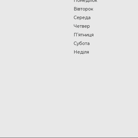
Понеділок
Вівторок
Середа
Четвер
Пʼятниця
Субота
Неділя