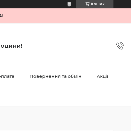
Кошик
А!
 родини!
оплата
Повернення та обмін
Акції