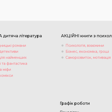
 дитяча література
АКЦІЙНІ книги з психол
ницькі романи
Психологія, взаємини
 детективи
Бізнес, економіка, гроші
для найменших
Саморозвиток, мотивація
і та фантастика
а міфи
комікси
Графік роботи