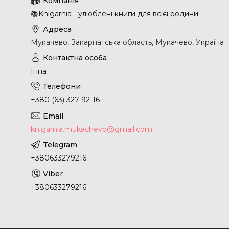
📚Knigarnia - улюблені книги для всієї родини!
Мукачево, Закарпатська область, Мукачево, Україна
Інна
+380 (63) 327-92-16
knigarnia.mukachevo@gmail.com
+380633279216
+380633279216