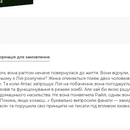
ормація для замовлення
річі, вона раптом неначе повернулася до життя. Вони відчули,
ньому з Лілі розлучені? Жінка опиняється поміж двох чоловіків
це. Та коли Атлас запрошує Лілі на побачення, вона погоджуєт
овів та функціонування в режимі зомбі. Але хай би якою рішу
л домашнього насильства. Не вона понівечила Райлі, однак во
Покинь, якщо кохаєш...» буквально випросили фанати — заки
лася» та порушила свої принципи не писати під впливом ззовні