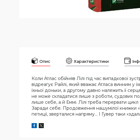
Опис
Характеристики
Інф
Коли Атлас обійняв Лілі під час випадкової зуст
відреагує Райлі, який вважає Атласа винним у їх
їхньої доньки, а другому давно належить її сер
не може складатися лише з роботи, судових поз
лише себе, а й Еммі. Лілі треба перервати цик
Заради себе. Продовження нашумілої книжки «
петиції, зверталися напряму… І Гувер таки «зда