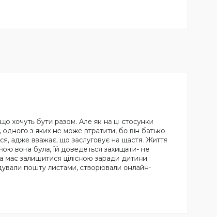
 що хочуть бути разом. Але як на ці стосунки
, одного з яких не може втратити, бо він батько
ься, адже вважає, що заслуговує на щастя. Життя
чою вона була, їй доведеться захищати- не
на має залишитися цілісною заради дитини.
дували пошту листами, створювали онлайн-
.