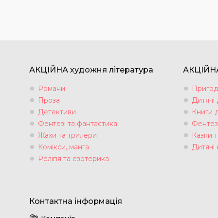
АКЦІЙНА художня література
АКЦІЙНА
Романи
Пригод
Проза
Дитячі
Детективи
Книги 
Фентезі та фантастика
Фентез
Жахи та трилери
Казки т
Комікси, манга
Дитячі 
Релігія та езотерика