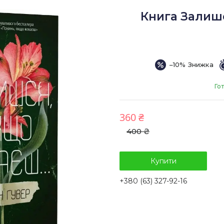
Книга Залишс
–10%
Го
360 ₴
400 ₴
Купити
+380 (63) 327-92-16