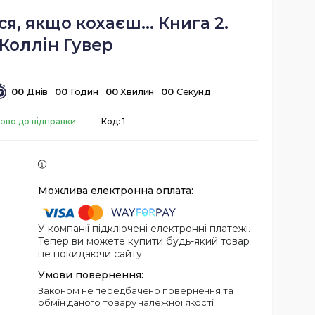
я, якщо кохаєш... Книга 2.
Коллін Гувер
0
0
Днів
0
0
Годин
0
0
Хвилин
0
0
Секунд
тово до відправки
Код:
1
У компанії підключені електронні платежі.
Тепер ви можете купити будь-який товар
не покидаючи сайту.
Законом не передбачено повернення та
обмін даного товару належної якості