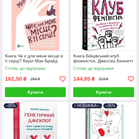
Книга Чи є для мене місце в
Книга Бійцівський клуб
її серці? Керіл Мак-Брайд
феміністок. Джессіка Беннетт
Готово до відправки
Готово до відправки
162,50
144,95
₴
₴
250 ₴
223 ₴
Купити
Купити
–35%
✨НОВИНКА✨
–35%