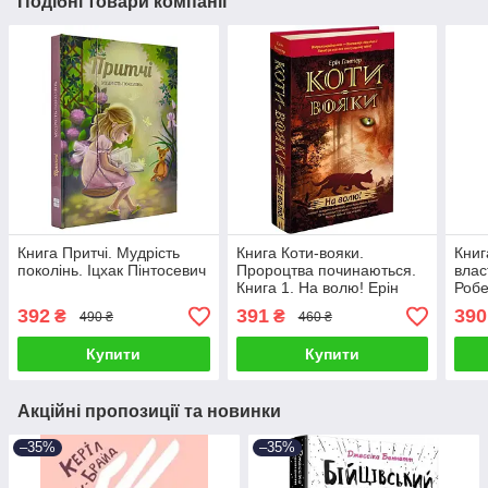
Подібні товари компанії
Книга Притчі. Мудрість
Книга Коти-вояки.
Книг
поколінь. Іцхак Пінтосевич
Пророцтва починаються.
влас
Книга 1. На волю! Ерін
Робе
Гантер
392
391
390
₴
₴
490 ₴
460 ₴
Купити
Купити
Акційні пропозиції та новинки
–35%
–35%