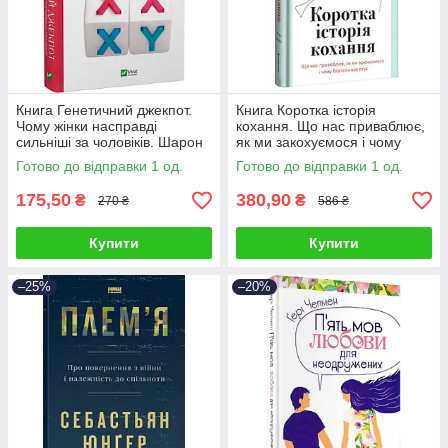
Книга Генетичний джекпот.
Книга Коротка історія
Чому жінки насправді
кохання. Що нас приваблює,
сильніші за чоловіків. Шарон
як ми закохуємося і чому
Моалем
біологія все псує. Ліат Якір
Готово до відправки 1 од.
Готово до відправки 1 од.
175,50
380,90
₴
₴
270 ₴
586 ₴
Купити
Купити
–25%
–20%