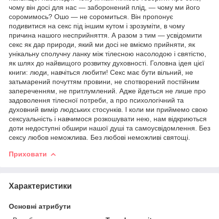
чому він досі для нас — заборонений плід, — чому ми його
соромимось? Ошо — не соромиться. Він пропонує
подивитися на секс під іншим кутом і зрозуміти, в чому
причина нашого несприйняття. А разом з тим — усвідомити
секс як дар природи, який ми досі не вміємо прийняти, як
унікальну сполучну ланку між тілесною насолодою і святістю,
як шлях до найвищого розвитку духовності. Головна ідея цієї
книги: люди, навчіться любити! Секс має бути вільний, не
затьмарений почуттям провини, не спотворений постійним
запереченням, не притлумлений. Адже йдеться не лише про
задоволення тілесної потреби, а про психологічний та
духовний вимір людських стосунків. І коли ми приймемо свою
сексуальність і навчимося розкошувати нею, нам відкриються
доти недоступні обшири нашої душі та самоусвідомлення. Без
сексу любов неможлива. Без любові неможливі святощі.
Приховати
Характеристики
Основні атрибути