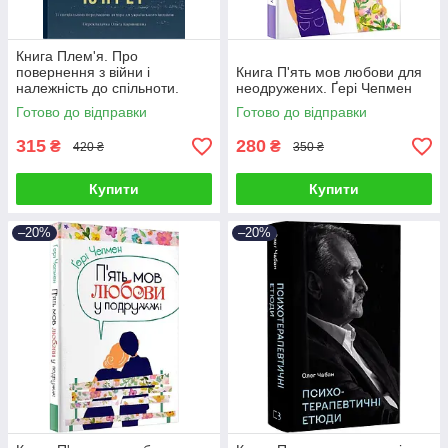
Книга Плем'я. Про
повернення з війни і
Книга П'ять мов любови для
належність до спільноти.
неодружених. Ґері Чепмен
Себастьян Юнгер
Готово до відправки
Готово до відправки
315
280
₴
₴
420 ₴
350 ₴
Купити
Купити
–20%
–20%