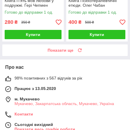
Книга П'ять мов любови у
Книга Психотерапевтичні
подружжі. Ґері Чепмен
етюди. Олег Чабан
Готово до відправки 1 од.
Готово до відправки 1 од.
280
400
₴
₴
350 ₴
500 ₴
Купити
Купити
Показати ще
Про нас
98% позитивних з 567 відгуків за рік
Працює з 13.05.2020
м. Мукачево
Мукачево, Закарпатська область, Мукачево, Україна
Контакти
Сьогодні вихідний
Показати весь графік роботи