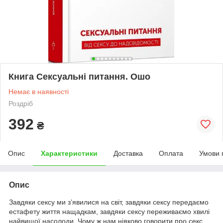
Книга Сексуальні питання. Ошо
Немає в наявності
Роздріб
392
₴
Опис
Характеристики
Доставка
Оплата
Умови 
Опис
Завдяки сексу ми з’явилися на світ, завдяки сексу передаємо
естафету життя нащадкам, завдяки сексу переживаємо хвилі
найвищої насолоди. Чому ж нам ніяково говорити про секс,