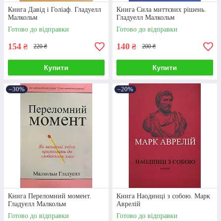
Книга Давід і Голіаф. Гладуелл
Книга Сила миттєвих рішень.
Малкольм
Гладуелл Малкольм
Готово до відправки
Готово до відправки
154
140
₴
₴
220 ₴
200 ₴
Купити
Купити
–30%
–20%
Книга Переломний момент.
Книга Наодинці з собою. Марк
Гладуелл Малкольм
Аврелій
Готово до відправки
Готово до відправки