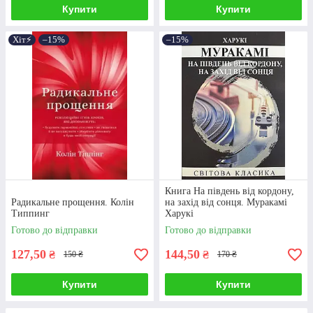
Купити
Купити
Хіт⚡️
–15%
–15%
Книга На південь від кордону,
Радикальне прощення. Колін
на захід від сонця. Муракамі
Типпинг
Харукі
Готово до відправки
Готово до відправки
127,50
144,50
₴
₴
150 ₴
170 ₴
Купити
Купити