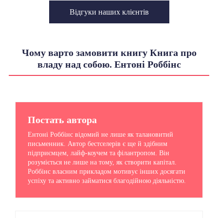
Відгуки наших клієнтів
Чому варто замовити книгу Книга про
владу над собою. Ентоні Роббінс
Постать автора
Ентоні Роббінс відомий не лише як талановитий
письменник. Автор бестселерів є ще й здібним
підприємцем, лайф-коучем та філантропом. Він
розуміється не лише на тому, як створити капітал.
Роббінс власним прикладом мотивує інших досягати
успіху та активно займатися благодійною діяльністю.