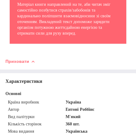
Матеріал книги направлений на те, аби читач зміг
самостійно позбутися страхів/забобонів та
кардинально поліпшити взаємовідносини зі своїм
оточенням. Викладений текст допоможе зарядити
організм потужною життєдайною енергією та
отримати сили для руху вперед.
Приховати
Характеристики
Основні
Країна виробник
Україна
Автор
Ентоні Роббінс
Вид палітурки
М'який
Кількість сторінок
360 шт.
Мова видання
Українська