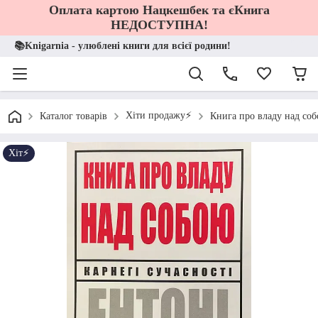
Оплата картою Нацкешбек та єКнига
НЕДОСТУПНА!
📚Knigarnia - улюблені книги для всієї родини!
Хіти продажу⚡️
Каталог товарів
Книга про владу над соб
Хіт⚡️