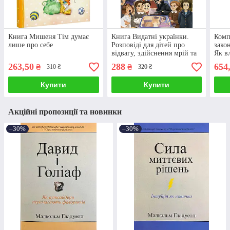
Книга Мишеня Тім думає
Книга Видатні українки.
Комп
лише про себе
Розповіді для дітей про
зако
відвагу, здійснення мрій та
Як в
віру в себе. Марія Франкова
Ха Д
263,50
288
654
₴
₴
310 ₴
320 ₴
собо
Купити
Купити
Акційні пропозиції та новинки
–30%
–30%