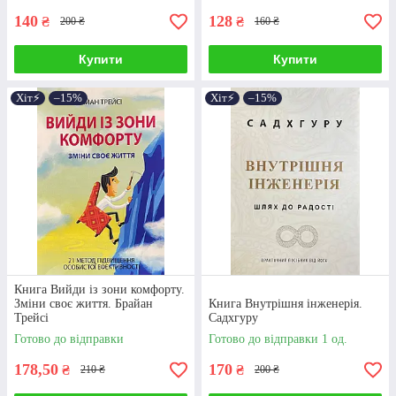
140
128
₴
₴
200 ₴
160 ₴
Купити
Купити
Хіт⚡️
–15%
Хіт⚡️
–15%
Книга Вийди із зони комфорту.
Зміни своє життя. Брайан
Книга Внутрішня інженерія.
Трейсі
Садхгуру
Готово до відправки
Готово до відправки 1 од.
178,50
170
₴
₴
210 ₴
200 ₴