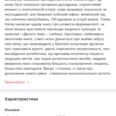
може бути геніальне прозріння дослідника, сприятливий
момент у геополітичній історії, нова проривна технологія чи
несподіваний, але бажаний побічний ефект, виявлений під
час клінічних випробувань. Об'єднавши ці історії разом, Томас
Хагер написав чудову книгу про розвиток фармакології, за
якою можна простежити еволюцію медичної культури та
практики. «Десять ліків» - глибока, ґрунтовна і неймовірно
захоплива книга, з якої читач дізнається про майже забуту
нині жінку, що запровадила у Британії інокуляцію від віспи,
про сумнозвісні краплі, здатні спричиняти непритомність, про
винайдення антибіотика, що врятував незліченну кількість
людських життів, про перші антипсихотичні засоби, завдяки
вживанню яких спорожніла більшість психіатричних лікарень,
більш пізні препарати 'Віагру' і статини, а також про
досягнення нового рівня - створення моноклональних антитіл.
Приховати
Характеристики
Основні