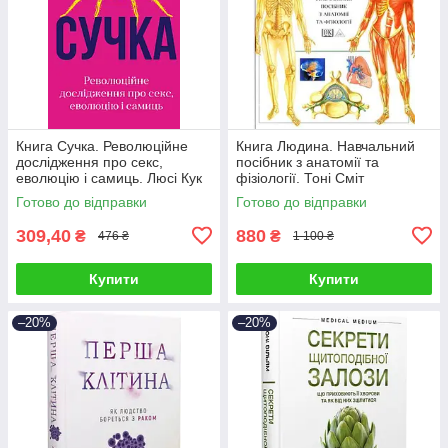
Книга Сучка. Революційне
Книга Людина. Навчальний
дослідження про секс,
посібник з анатомії та
еволюцію і самиць. Люсі Кук
фізіології. Тоні Сміт
Готово до відправки
Готово до відправки
309,40
880
₴
₴
476 ₴
1 100 ₴
Купити
Купити
–20%
–20%