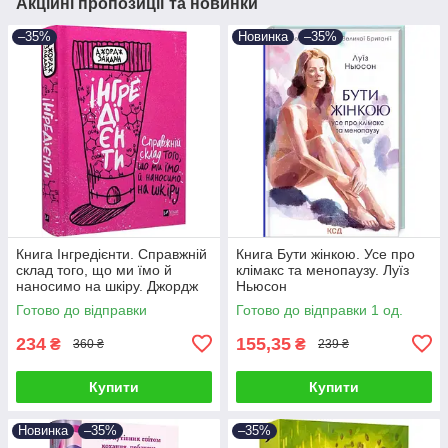
Акційні пропозиції та новинки
–35%
Новинка
–35%
Книга Інгредієнти. Справжній
Книга Бути жінкою. Усе про
склад того, що ми їмо й
клімакс та менопаузу. Луїз
наносимо на шкіру. Джордж
Ньюсон
Зайдан
Готово до відправки
Готово до відправки 1 од.
234
155,35
₴
₴
360 ₴
239 ₴
Купити
Купити
Новинка
–35%
–35%