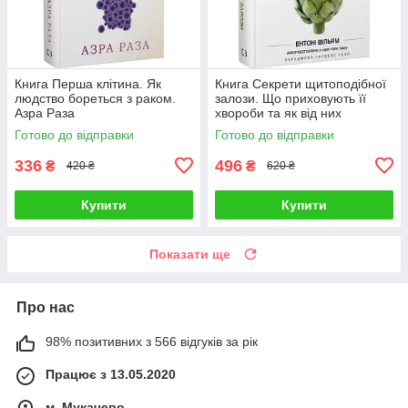
Книга Перша клітина. Як
Книга Секрети щитоподібної
людство бореться з раком.
залози. Що приховують її
Азра Раза
хвороби та як від них
зцілитися. Ентоні Вільям
Готово до відправки
Готово до відправки
336
496
₴
₴
420 ₴
620 ₴
Купити
Купити
Показати ще
Про нас
98% позитивних з 566 відгуків за рік
Працює з 13.05.2020
м. Мукачево