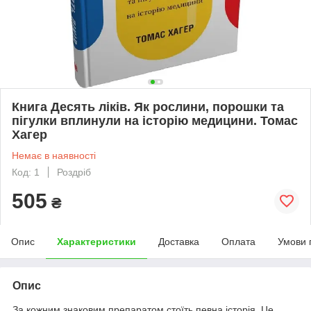
Книга Десять ліків. Як рослини, порошки та
пігулки вплинули на історію медицини. Томас
Хагер
Немає в наявності
Код: 1
Роздріб
505
₴
Опис
Характеристики
Доставка
Оплата
Умови 
Опис
За кожним знаковим препаратом стоїть певна історія. Це