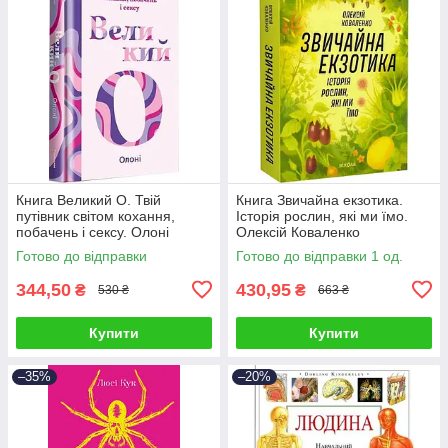
Книга Великий О. Твій
Книга Звичайна екзотика.
путівник світом кохання,
Історія рослин, які ми їмо.
побачень і сексу. Олоні
Олексій Коваленко
Готово до відправки
Готово до відправки 1 од.
344,50
430,95
₴
₴
530 ₴
663 ₴
Купити
Купити
–35%
–20%