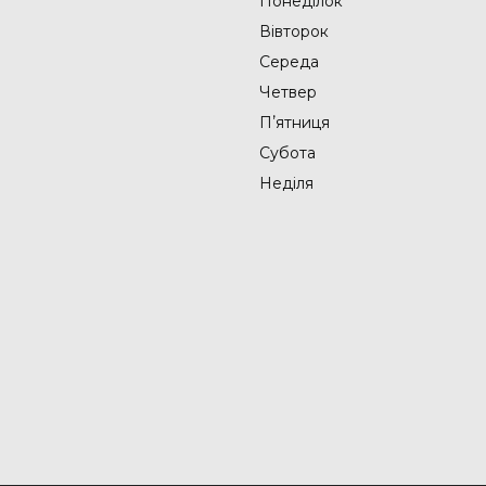
Понеділок
Вівторок
Середа
Четвер
Пʼятниця
Субота
Неділя