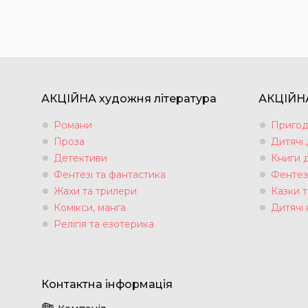
АКЦІЙНА художня література
АКЦІЙНА
Романи
Пригод
Проза
Дитячі
Детективи
Книги 
Фентезі та фантастика
Фентез
Жахи та трилери
Казки т
Комікси, манга
Дитячі 
Релігія та езотерика