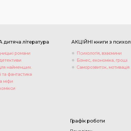
 дитяча література
АКЦІЙНІ книги з психол
ницькі романи
Психологія, взаємини
 детективи
Бізнес, економіка, гроші
для найменших
Саморозвиток, мотивація
і та фантастика
а міфи
комікси
Графік роботи