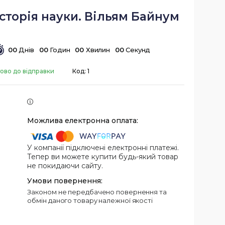
сторія науки. Вільям Байнум
0
0
Днів
0
0
Годин
0
0
Хвилин
0
0
Секунд
тово до відправки
Код:
1
У компанії підключені електронні платежі.
Тепер ви можете купити будь-який товар
не покидаючи сайту.
Законом не передбачено повернення та
обмін даного товару належної якості