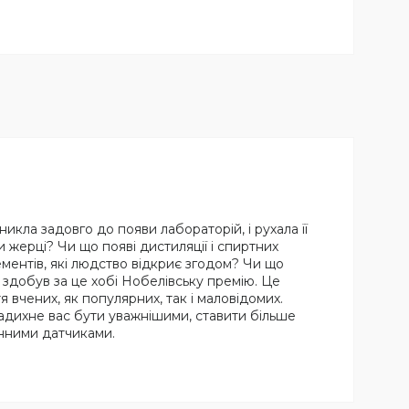
икла задовго до появи лабораторій, і рухала її
 жерці? Чи що появі дистиляції і спиртних
ментів, які людство відкриє згодом? Чи що
 здобув за це хобі Нобелівську премію. Це
я вчених, як популярних, так і маловідомих.
надихне вас бути уважнішими, ставити більше
онними датчиками.