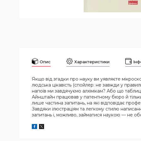
Опис
Характеристики
Інф
Якщо від згадки про науку ви уявляєте мікроскоп
людська цікавість (спойлер: не завжди у прави
напоїв ми завдячуємо алхімікам? Або що таблиц
Айнштайн працював у патентному бюро й тільки 
лише частина запитань, на які відповідає профес
Завдяки ілюстраціям та легкому стилю написанн
запитань і, можливо, займатися наукою — не об