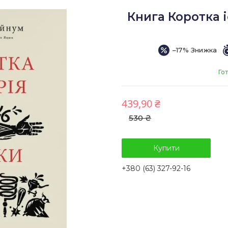
Книга Коротка і
–17%
Го
439,90 ₴
530 ₴
Купити
+380 (63) 327-92-16