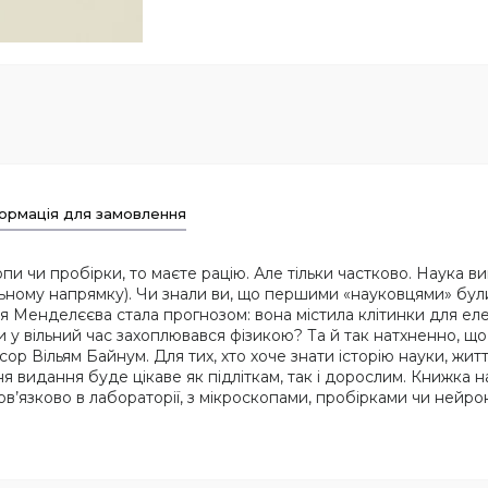
ормація для замовлення
и чи пробірки, то маєте рацію. Але тільки частково. Наука вин
льному напрямку). Чи знали ви, що першими «науковцями» були
я Менделєєва стала прогнозом: вона містила клітинки для еле
у вільний час захоплювався фізикою? Та й так натхненно, що
ор Вільям Байнум. Для тих, хто хоче знати історію науки, житт
я видання буде цікаве як підліткам, так і дорослим. Книжка 
ов’язково в лабораторії, з мікроскопами, пробірками чи нейр