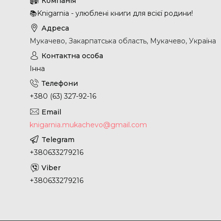
📚Knigarnia - улюблені книги для всієї родини!
Мукачево, Закарпатська область, Мукачево, Україна
Інна
+380 (63) 327-92-16
knigarnia.mukachevo@gmail.com
+380633279216
+380633279216