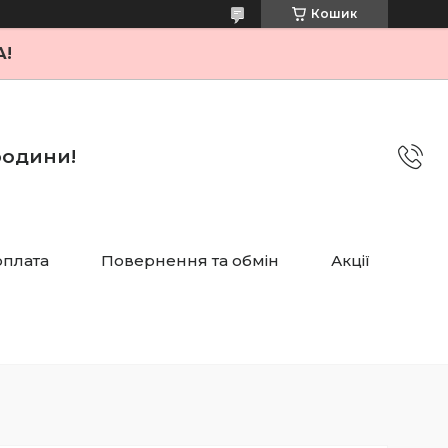
Кошик
А!
 родини!
оплата
Повернення та обмін
Акції