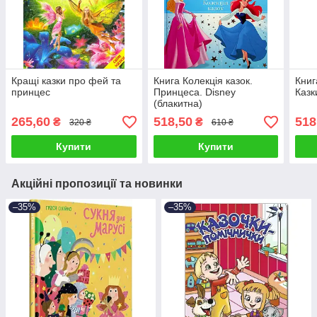
Кращі казки про фей та
Книга Колекція казок.
Книг
принцес
Принцеса. Disney
Казк
(блакитна)
265,60
518,50
518
₴
₴
320 ₴
610 ₴
Купити
Купити
Акційні пропозиції та новинки
–35%
–35%