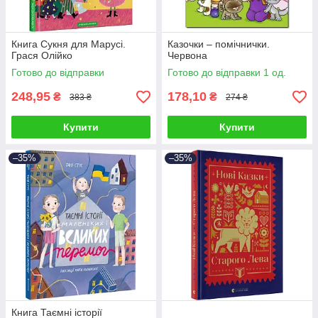
Книга Сукня для Марусі.
Казочки – помічнички.
Грася Олійко
Червона
Готово до відправки
Готово до відправки 1 од.
248,95
178,10
₴
₴
383 ₴
274 ₴
Купити
Купити
–35%
–35%
Книга Таємні історії