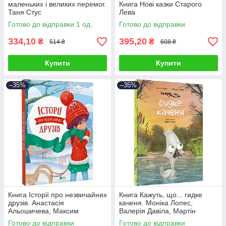
маленьких і великих перемог.
Книга Нові казки Старого
Таня Стус
Лева
Готово до відправки 1 од.
Готово до відправки
334,10
395,20
₴
₴
514 ₴
608 ₴
Купити
Купити
–35%
–35%
Книга Історії про незвичайних
Книга Кажуть, що... гидке
друзів. Анастасія
каченя. Моніка Лопес,
Альошичева, Максим
Валерія Давіла, Мартін
Долинний
Морон
Готово до відправки
Готово до відправки