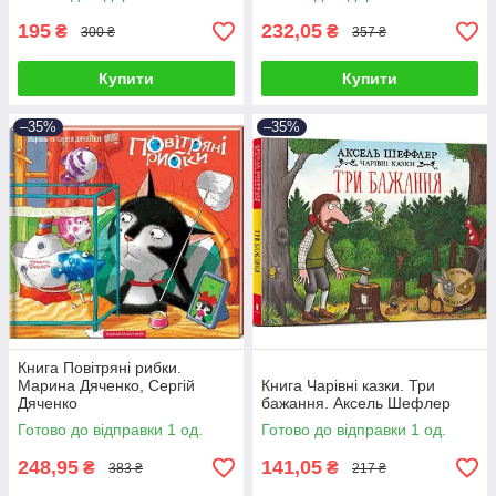
195
232,05
₴
₴
300 ₴
357 ₴
Купити
Купити
–35%
–35%
Книга Повітряні рибки.
Марина Дяченко, Сергій
Книга Чарівні казки. Три
Дяченко
бажання. Аксель Шефлер
Готово до відправки 1 од.
Готово до відправки 1 од.
248,95
141,05
₴
₴
383 ₴
217 ₴