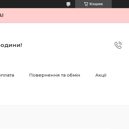
Кошик
А!
 родини!
оплата
Повернення та обмін
Акції