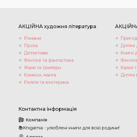
АКЦІЙНА художня література
АКЦІЙНА
Романи
Пригод
Проза
Дитячі
Детективи
Книги 
Фентезі та фантастика
Фентез
Жахи та трилери
Казки т
Комікси, манга
Дитячі 
Релігія та езотерика
📚Knigarnia - улюблені книги для всієї родини!