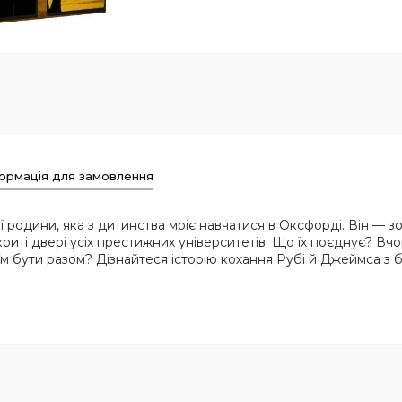
ормація для замовлення
ї родини, яка з дитинства мріє навчатися в Оксфорді. Він — 
риті двері усіх престижних університетів. Що їх поєднує? Вчо
їм бути разом? Дізнайтеся історію кохання Рубі й Джеймса з