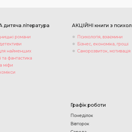
 дитяча література
АКЦІЙНІ книги з психол
ницькі романи
Психологія, взаємини
 детективи
Бізнес, економіка, гроші
для найменших
Саморозвиток, мотивація
і та фантастика
а міфи
комікси
Графік роботи
Понеділок
Вівторок
Середа