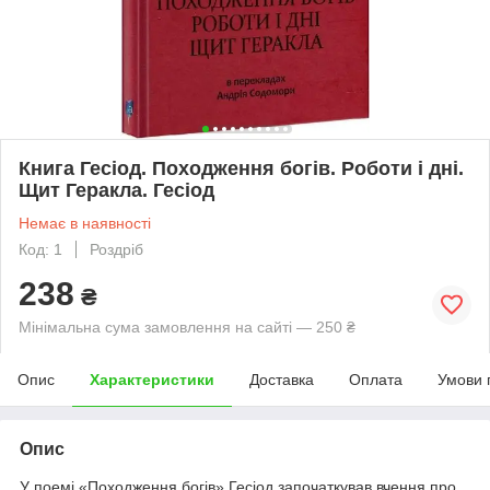
Книга Гесіод. Походження богів. Роботи і дні.
Щит Геракла. Гесіод
Немає в наявності
Код: 1
Роздріб
238
₴
Мінімальна сума замовлення на сайті — 250 ₴
Опис
Характеристики
Доставка
Оплата
Умови 
Опис
У поемі «Походження богів» Гесіод започаткував вчення про