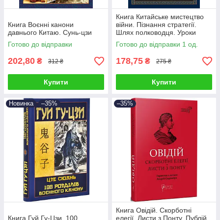
Книга Китайське мистецтво
Книга Воєнні канони
війни. Пізнання стратегії.
давнього Китаю. Сунь-цзи
Шлях полководця. Уроки
війни. Чжуґе Лян
Готово до відправки
Готово до відправки 1 од.
202,80
178,75
₴
₴
312 ₴
275 ₴
Купити
Купити
Новинка
–35%
–35%
Книга Овідій. Скорботні
Книга Гуй Гу-Цзи. 100
елегії. Листи з Понту. Публій