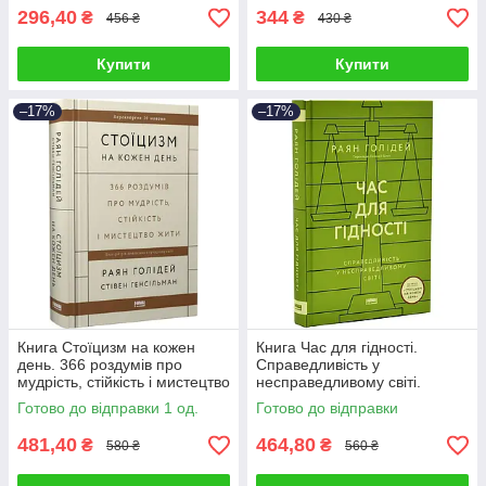
296,40
344
₴
₴
456 ₴
430 ₴
Купити
Купити
–17%
–17%
Книга Стоїцизм на кожен
Книга Час для гідності.
день. 366 роздумів про
Справедливість у
мудрість, стійкість і мистецтво
несправедливому світі.
жити. Раян Голідей
Голідей Раян
Готово до відправки 1 од.
Готово до відправки
481,40
464,80
₴
₴
580 ₴
560 ₴