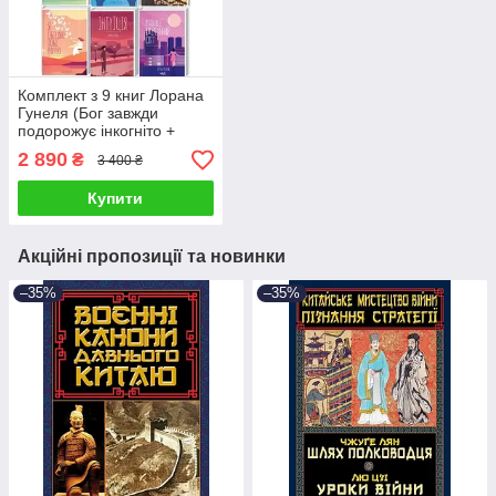
Комплект з 9 книг Лорана
Гунеля (Бог завжди
подорожує інкогніто +
День, що навчив мене
2 890
₴
3 400 ₴
жити + Інтуїція та ін.)
Купити
Акційні пропозиції та новинки
–35%
–35%