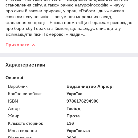
становлення світу, а також ранню натурфілософію – науку
про сили й закони природи, у праці «Роботи і дніх» виклав
свою життєву позицію – розуміння моральних засад,
ставлення до праці... Епічна поема «Щит Геракла» розповідає
про боротьбу Геракла з Кікном, що наслідує опис щита у
вісімнадцятій пісні Гомерової «Іліади»...
Приховати
Характеристики
Основні
Виробник
Видавництво Апріорі
Країна виробник
Україна
ISBN
9786176294900
Автор
Гесіод
Жанр
Проза
Кількість сторінок
136
Мова видання
Українська
Рік видання
2020