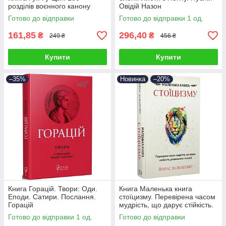
розділів воєнного канону
Овідій Назон
Готово до відправки
Готово до відправки 1 од.
161,85
296,40
₴
₴
249 ₴
456 ₴
Купити
Купити
–35%
Новинка
–20%
Книга Горацій. Твори: Оди.
Книга Маленька книга
Еподи. Сатири. Послання.
стоїцизму. Перевірена часом
Горацій
мудрість, що дарує стійкість.
Йонас Зальцґебер
Готово до відправки 1 од.
Готово до відправки