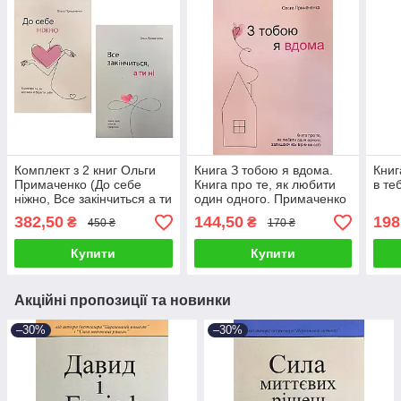
Комплект з 2 книг Ольги
Книга З тобою я вдома.
Книг
Примаченко (До себе
Книга про те, як любити
в те
ніжно, Все закінчиться а ти
один одного. Примаченко
ні)
Ольга
382,50
144,50
198
₴
₴
450 ₴
170 ₴
Купити
Купити
Акційні пропозиції та новинки
–30%
–30%