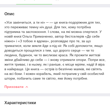
Опис
«Усе закінчиться, а ти ні» ─ — це книга-подоріжник для тих,
хто переживає темну ніч душі. Для тих, кому потрібна
підтримка та заспокоєння. І слова, на які можна спертися. У
новій книзі Ольга Примаченко, автор бестселерів «До себе
ніжно» і «З тобою я вдома», розповідає про те, за що
триматися, коли земля йде з-під ніг. Як собі допомогти, якщо
доводиться прощатися з тим, що дорого серце — чи то
людина, будинок, чи то вислизає краса. Як прожити життєві
зміни дбайливо до себе — і знову отримати опори. Попри все,
життя триває, і в ньому, як і раніше, є місце мріям, надії й віра
в найкраще. Ця книга — острів із безліччю маяків, які світять
на всі боки. І кожен корабель, який потрапив у свій особистий
шторм, побачить саме те світло, яке йому потрібне.
Приховати
Характеристики