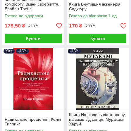
комфорту. Зміни своє життя.
Книга Внутрішня інженерія.
Брайан Трейсі
Садхгуру
Готово до відправки
Готово до відправки 1 од.
178,50
170
₴
₴
210 ₴
200 ₴
Купити
Купити
Хіт⚡️
–15%
–15%
Книга На південь від кордону,
Радикальне прощення. Колін
на захід від сонця. Муракамі
Типпинг
Харукі