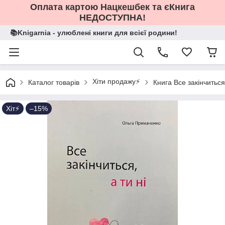
Оплата картою Нацкешбек та єКнига
НЕДОСТУПНА!
📚Knigarnia - улюблені книги для всієї родини!
Хіти продажу⚡️
Каталог товарів
Книга Все закінчиться
Хіт⚡️
–15%