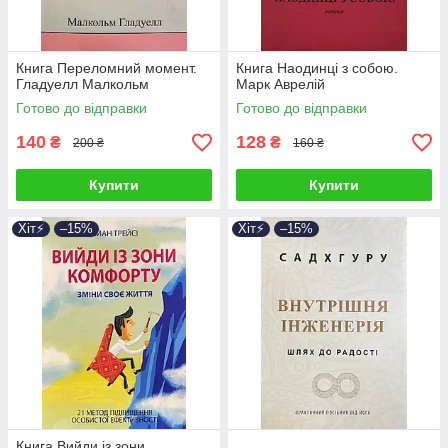
Книга Переломний момент.
Книга Наодинці з собою.
Гладуелл Малкольм
Марк Аврелій
Готово до відправки
Готово до відправки
140
128
₴
₴
200 ₴
160 ₴
Купити
Купити
Хіт⚡️
–15%
Хіт⚡️
–15%
Книга Вийди із зони