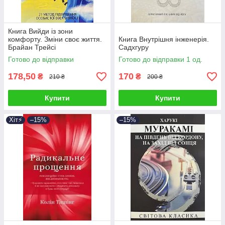
Книга Вийди із зони
комфорту. Зміни своє життя.
Книга Внутрішня інженерія.
Брайан Трейсі
Садхгуру
Готово до відправки
Готово до відправки 1 од.
178,50
170
₴
₴
210 ₴
200 ₴
Купити
Купити
Хіт⚡️
–15%
–15%