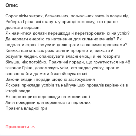
Опис
Сорок вісім хитрих, безжальних, повчальних законів влади від
Роберта Гріна, які стануть у пригоді кожному, хто прагне
досягати вершин.
Як навчитися долати перешкоди й перетворювати їх на успіх?
Де черпати енергію та натхнення для сильних вчинків? Як
подолати страх і змусити долю грати за вашими правилами?
Книжка навчить вас розставляти пріоритети, вивчати й
розуміти людей, опановувати власні емоції й не говорити
більше, ніж потрібно. Практичні поради, що ґрунтуються на 48
законах Гріна, допоможуть усім, хто жадає успіху, прагне
впевнено йти до мети й завойовувати світ.
Закони влади і поради щодо їх застосування
Яскраві приклади успіхів та найгучніших провалів керівників в
історії влади
Як перетворити перешкоди на можливості
Лінія поведінки для керівників та підлеглих
Правила владної гри
Приховати