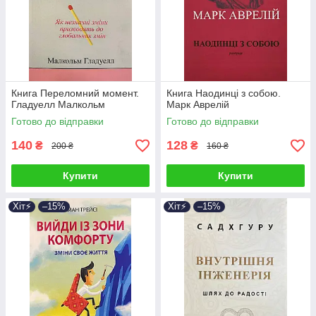
Книга Переломний момент.
Книга Наодинці з собою.
Гладуелл Малкольм
Марк Аврелій
Готово до відправки
Готово до відправки
140
128
₴
₴
200 ₴
160 ₴
Купити
Купити
Хіт⚡️
–15%
Хіт⚡️
–15%