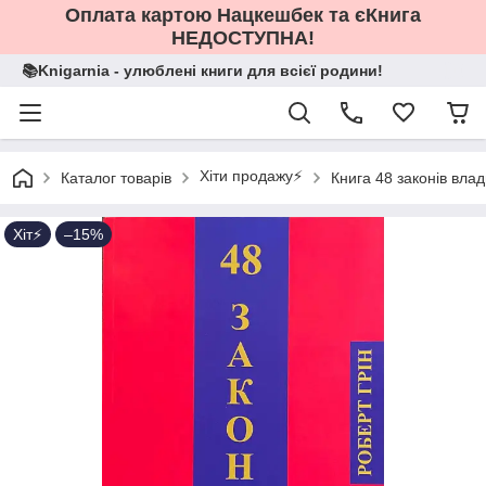
Оплата картою Нацкешбек та єКнига
НЕДОСТУПНА!
📚Knigarnia - улюблені книги для всієї родини!
Хіти продажу⚡️
Каталог товарів
Книга 48 законів влад
Хіт⚡️
–15%