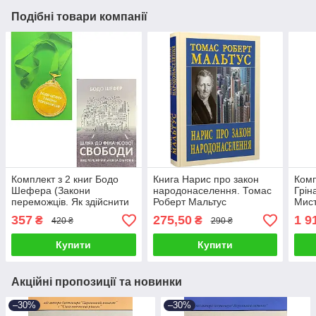
Подібні товари компанії
Комплект з 2 книг Бодо
Книга Нарис про закон
Комп
Шефера (Закони
народонаселення. Томас
Грін
переможців. Як здійснити
Роберт Мальтус
Мист
cвої мрії + Шлях до
зако
357
275,50
1 9
₴
₴
420 ₴
290 ₴
фінансової свободи)
страт
Купити
Купити
Акційні пропозиції та новинки
–30%
–30%