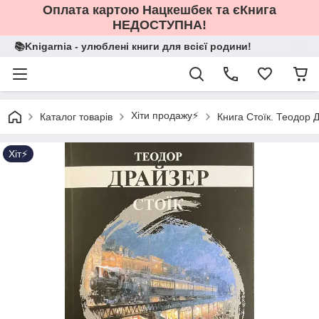
Оплата картою Нацкешбек та єКнига
НЕДОСТУПНА!
📚Knigarnia - улюблені книги для всієї родини!
Хіти продажу⚡️
Каталог товарів
Книга Стоїк. Теодор 
Хіт⚡️