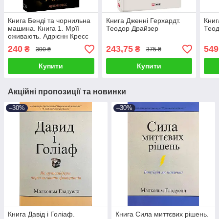
Книга Бенді та чорнильна
Книга Дженні Герхардт.
Книг
машина. Книга 1. Мрїї
Теодор Драйзер
Теод
оживають. Адрієнн Кресс
240
243,75
549
₴
₴
300 ₴
375 ₴
Купити
Купити
Акційні пропозиції та новинки
–30%
–30%
Книга Давід і Голіаф.
Книга Сила миттєвих рішень.