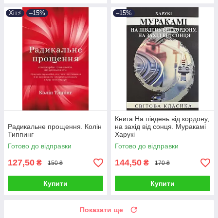
Хіт⚡️
–15%
–15%
Книга На південь від кордону,
Радикальне прощення. Колін
на захід від сонця. Муракамі
Типпинг
Харукі
Готово до відправки
Готово до відправки
127,50
144,50
₴
₴
150 ₴
170 ₴
Купити
Купити
Показати ще