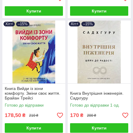
Купити
Купити
Хіт⚡️
–15%
Хіт⚡️
–15%
Книга Вийди із зони
комфорту. Зміни своє життя.
Книга Внутрішня інженерія.
Брайан Трейсі
Садхгуру
Готово до відправки
Готово до відправки 1 од.
178,50
170
₴
₴
210 ₴
200 ₴
Купити
Купити