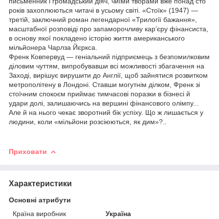
письменник і громадський діяч, чиїми творами вже понад сто
років захоплюються читачі в усьому світі. «Стоїк» (1947) —
третій, заключний роман легендарної «Трилогії бажання»,
масштабної розповіді про запаморочливу кар’єру фінансиста,
в основу якої покладено історію життя американського
мільйонера Чарлза Йєркса.
Френк Ковпервуд — геніальний підприємець з безпомилковим
діловим чуттям, випробувавши всі можливості збагачення на
Заході, вирішує вирушити до Англії, щоб зайнятися розвитком
метрополітену в Лондоні. Ставши могутнім ділком, Френк зі
стоїчним спокоєм приймає тимчасові поразки в бізнесі й
удари долі, залишаючись на вершині фінансового олімпу...
Але й на нього чекає зворотний бік успіху. Що ж лишається у
людини, коли «мільйони розсіюються, як дим»?..
Приховати
Характеристики
Основні атрибути
Країна виробник
Україна