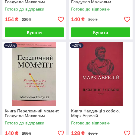
Гладуелл Малкольм
Гладуелл Малкольм
Готово до відправки
Готово до відправки
154
140
₴
₴
220 ₴
200 ₴
Купити
Купити
–30%
–20%
Книга Переломний момент.
Книга Наодинці з собою.
Гладуелл Малкольм
Марк Аврелій
Готово до відправки
Готово до відправки
140
128
₴
₴
200 ₴
160 ₴