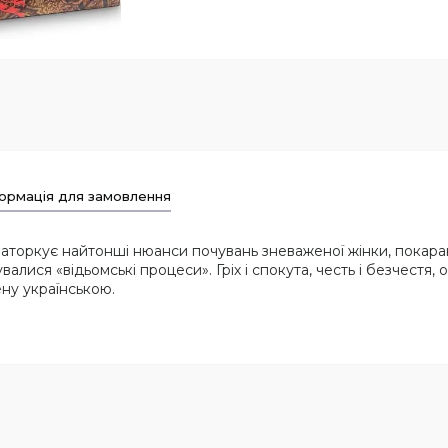
ормація для замовлення
заторкує найтонші нюанси почувань зневаженої жінки, покара
увалися «відьомські процеси». Гріх і спокута, честь і безчестя
ну українською.