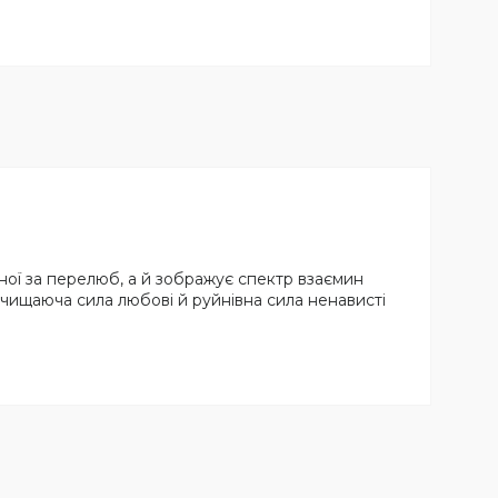
ної за перелюб, а й зображує спектр взаємин
, очищаюча сила любові й руйнівна сила ненависті