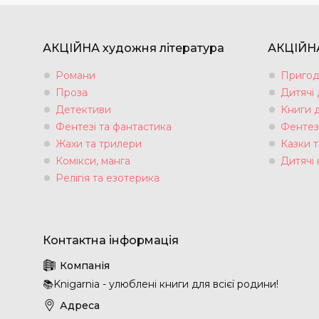
АКЦІЙНА художня література
АКЦІЙНА
Романи
Пригод
Проза
Дитячі
Детективи
Книги 
Фентезі та фантастика
Фентез
Жахи та трилери
Казки т
Комікси, манга
Дитячі 
Релігія та езотерика
📚Knigarnia - улюблені книги для всієї родини!