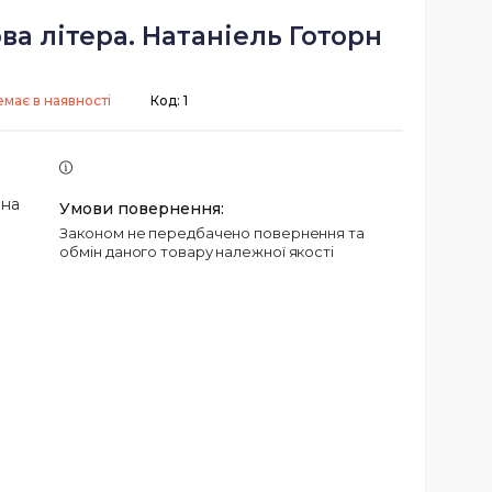
а літера. Натаніель Готорн
емає в наявності
Код:
1
 на
Законом не передбачено повернення та
обмін даного товару належної якості