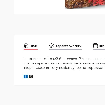
Опис
Характеристики
Інф
Ця книга — світовий бестселер. Вона не лише 
членів пуританської громади часів, коли активіз
творять захоплюючу повість, уперше перекладе