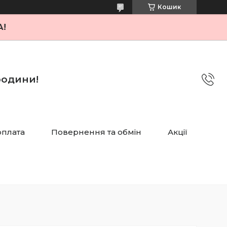
Кошик
А!
 родини!
оплата
Повернення та обмін
Акції