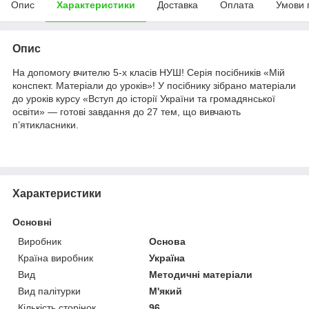
Опис
Характеристики
Доставка
Оплата
Умови 
Опис
На допомогу вчителю 5-х класів НУШ! Серія посібників «Мій
конспект. Матеріали до уроків»! У посібнику зібрано матеріали
до уроків курсу «Вступ до історії України та громадянської
освіти» — готові завдання до 27 тем, що вивчають
п’ятикласники.
Характеристики
Основні
Виробник
Основа
Країна виробник
Україна
Вид
Методичні матеріали
Вид палітурки
М'який
Кількість сторінок
96