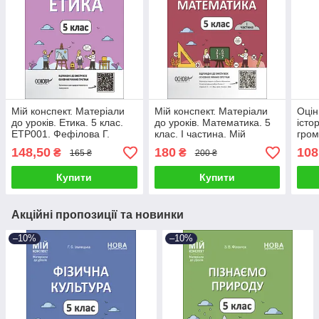
Мій конспект. Матеріали
Мій конспект. Матеріали
Оцін
до уроків. Етика. 5 клас.
до уроків. Математика. 5
істо
ЕТР001. Фефілова Г.
клас. I частина. Мій
гром
конспект. Матеріали до
діаг
148,50
180
108
₴
₴
165 ₴
200 ₴
уроків. ПМР001
клас
Купити
Купити
Акційні пропозиції та новинки
–10%
–10%