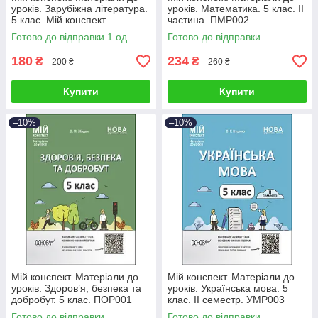
уроків. Зарубіжна література.
уроків. Математика. 5 клас. II
5 клас. Мій конспект.
частина. ПМР002
Матеріали до уроків. СЛР001
Готово до відправки 1 од.
Готово до відправки
180
234
₴
₴
200 ₴
260 ₴
Купити
Купити
–10%
–10%
Мій конспект. Матеріали до
Мій конспект. Матеріали до
уроків. Здоров’я, безпека та
уроків. Українська мова. 5
добробут. 5 клас. ПОР001
клас. ІІ семестр. УМР003
Готово до відправки
Готово до відправки