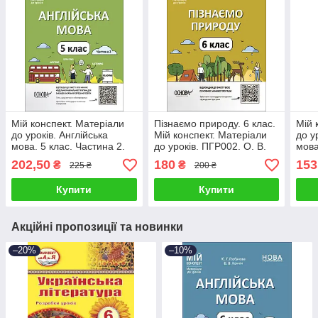
Мій конспект. Матеріали
Пізнаємо природу. 6 клас.
Мій 
до уроків. Англійська
Мій конспект. Матеріали
до у
мова. 5 клас. Частина 2.
до уроків. ПГР002. О. В.
мова
ПАР002
Антикуз
ПАР
202,50
180
153
₴
₴
225 ₴
200 ₴
Купити
Купити
Акційні пропозиції та новинки
–20%
–10%