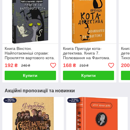
Книга Вінстон.
Книга Пригоди кота-
Книг
Найпотаємніші справи:
детектива. Книга 7.
дете
Прокляття вартового кота.
Полювання на Фантома.
Тихо
Фрауке Шойнеманн
Фрауке Шойнеманн
Шой
192
168
200
₴
₴
240 ₴
210 ₴
Купити
Купити
Акційні пропозиції та новинки
–35%
–22%