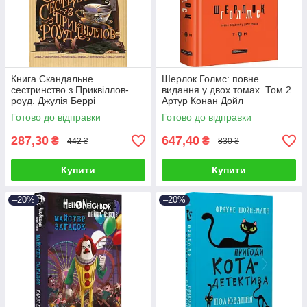
Книга Скандальне
Шерлок Голмс: повне
сестринство з Приквіллов-
видання у двох томах. Том 2.
роуд. Джулія Беррі
Артур Конан Дойл
Готово до відправки
Готово до відправки
287,30
647,40
₴
₴
442 ₴
830 ₴
Купити
Купити
–20%
–20%