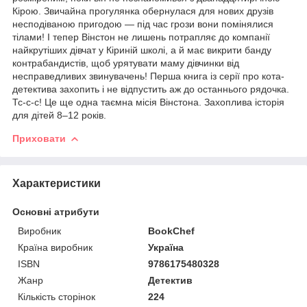
Кірою. Звичайна прогулянка обернулася для нових друзів
несподіваною пригодою — під час грози вони помінялися
тілами! І тепер Вінстон не лишень потрапляє до компанії
найкрутіших дівчат у Кіриній школі, а й має викрити банду
контрабандистів, щоб урятувати маму дівчинки від
несправедливих звинувачень! Перша книга із серії про кота-
детектива захопить і не відпустить аж до останнього рядочка.
Тс-с-с! Це ще одна таємна місія Вінстона. Захоплива історія
для дітей 8–12 років.
Приховати
Характеристики
Основні атрибути
Виробник
BookChef
Країна виробник
Україна
ISBN
9786175480328
Жанр
Детектив
Кількість сторінок
224