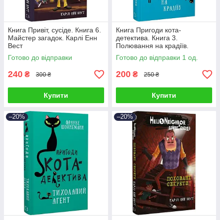
Книга Привіт, сусіде. Книга 6.
Книга Пригоди кота-
Майстер загадок. Карлі Енн
детектива. Книга 3.
Вест
Полювання на крадіїв.
Фрауке Шойнеманн
Готово до відправки
Готово до відправки 1 од.
240
200
₴
₴
300 ₴
250 ₴
Купити
Купити
–20%
–20%