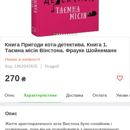
Книга Пригоди кота-детектива. Книга 1.
Таємна місія Вінстона. Фрауке Шойнеманн
Немає в наявності
Код: 1862642825
Роздріб
270
₴
Опис
Характеристики
Доставка
Оплата
Умови 
Опис
Життя аристократичного кота Вінстона було спокійним і
розміреним, поки він не познайомився з дванадцятирічною