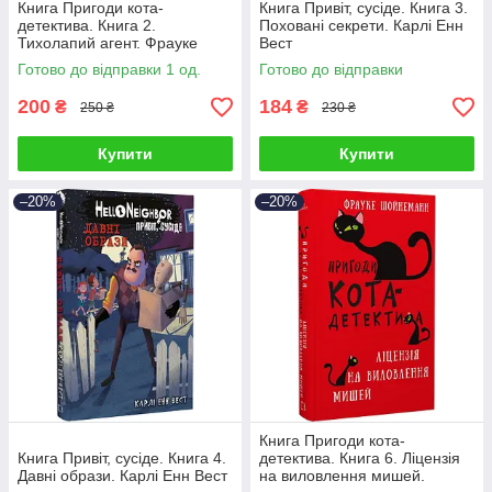
Книга Пригоди кота-
Книга Привіт, сусіде. Книга 3.
детектива. Книга 2.
Поховані секрети. Карлі Енн
Тихолапий агент. Фрауке
Вест
Шойнеманн
Готово до відправки 1 од.
Готово до відправки
200
184
₴
₴
250 ₴
230 ₴
Купити
Купити
–20%
–20%
Книга Пригоди кота-
Книга Привіт, сусіде. Книга 4.
детектива. Книга 6. Ліцензія
Давні образи. Карлі Енн Вест
на виловлення мишей.