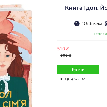
Книга Ідол. Й
–15%
Готово 
510 ₴
600 ₴
Купити
+380 (63) 327-92-16