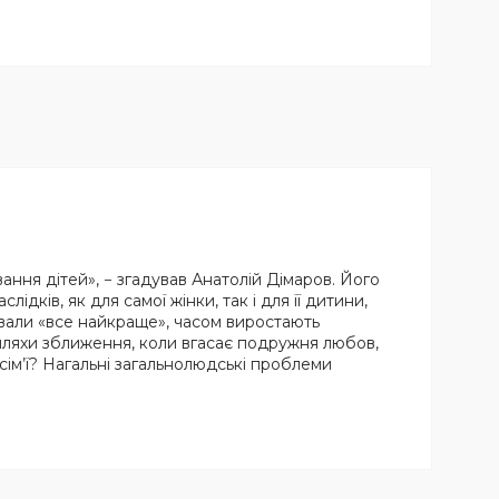
вання дітей», − згадував Анатолій Дімаров. Його
ків, як для самої жінки, так і для її дитини,
ували «все найкраще», часом виростають
 шляхи зближення, коли вгасає подружня любов,
ім’ї? Нагальні загальнолюдські проблеми