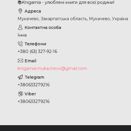
📚Knigarnia - улюблені книги для всієї родини!
Мукачево, Закарпатська область, Мукачево, Україна
Інна
+380 (63) 327-92-16
knigarnia.mukachevo@gmail.com
+380633279216
+380633279216