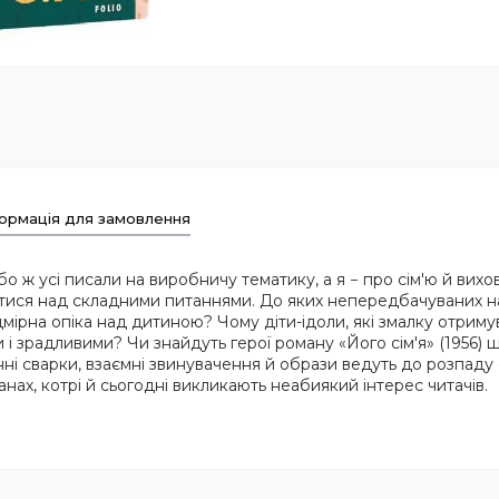
ормація для замовлення
о ж усі писали на виробничу тематику, а я − про сім'ю й вихо
ися над складними питаннями. До яких непередбачуваних наслід
мірна опіка над дитиною? Чому діти-ідоли, які змалку отрим
і зрадливими? Чи знайдуть герої роману «Його сім'я» (1956)
 сварки, взаємні звинувачення й образи ведуть до розпаду с
нах, котрі й сьогодні викликають неабиякий інтерес читачів.