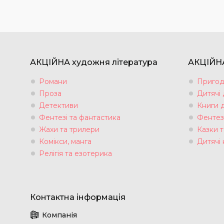
АКЦІЙНА художня література
АКЦІЙНА
Романи
Пригод
Проза
Дитячі
Детективи
Книги 
Фентезі та фантастика
Фентез
Жахи та трилери
Казки т
Комікси, манга
Дитячі 
Релігія та езотерика