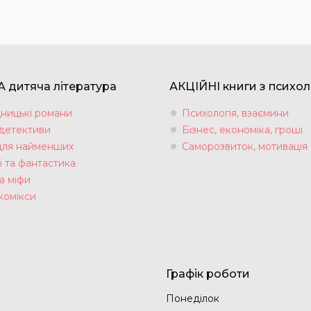
 дитяча література
АКЦІЙНІ книги з психол
ницькі романи
Психологія, взаємини
 детективи
Бізнес, економіка, гроші
для найменших
Саморозвиток, мотивація
і та фантастика
а міфи
комікси
Графік роботи
Понеділок