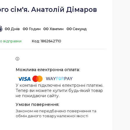
ого сім'я. Анатолій Дімаров
0
0
Днів
0
0
Годин
0
0
Хвилин
0
0
Секунд
до відправки
Код:
1862642710
У компанії підключені електронні платежі.
Тепер ви можете купити будь-який товар
не покидаючи сайту.
Законом не передбачено повернення та
обмін даного товару належної якості