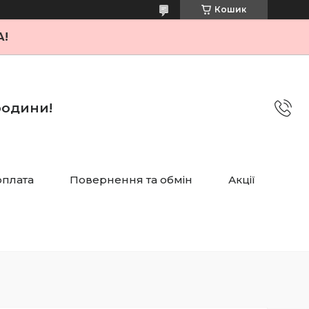
Кошик
А!
 родини!
оплата
Повернення та обмін
Акції