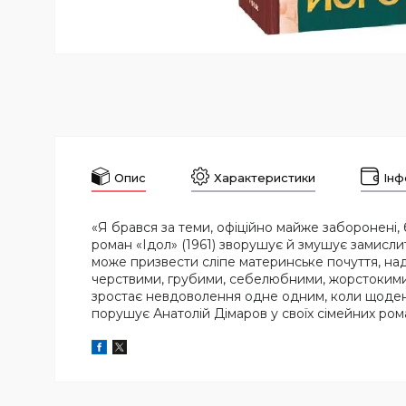
Опис
Характеристики
Інф
«Я брався за теми, офіційно майже заборонені, б
роман «Ідол» (1961) зворушує й змушує замислит
може призвести сліпе материнське почуття, над
черствими, грубими, себелюбними, жорстокими 
зростає невдоволення одне одним, коли щоденні
порушує Анатолій Дімаров у своїх сімейних рома