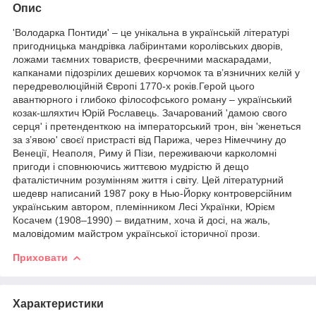
Опис
'Володарка Понтиди' – це унікальна в українській літературі
пригодницька мандрівка лабіринтами королівських дворів,
ложами таємних товариств, феєречними маскарадами,
капканами підозрілих дешевих корчомок та в’язничних келій у
передреволюційній Європі 1770-х років.Герой цього
авантюрного і глибоко філософського роману – український
козак-шляхтич Юрій Рославець. Зачарований 'дамою свого
серця' і претенденткою на імператорський трон, він 'женеться
за з’явою' своєї пристрасті від Парижа, через Німеччину до
Венеції, Неаполя, Риму й Пізи, переживаючи карколомні
пригоди і сповнюючись життєвою мудрістю й дещо
фаталістичним розумінням життя і світу. Цей літературний
шедевр написаний 1987 року в Нью-Йорку контроверсійним
українським автором, племінником Лесі Українки, Юрієм
Косачем (1908–1990) – видатним, хоча й досі, на жаль,
маловідомим майстром української історичної прози.
Приховати
Характеристики