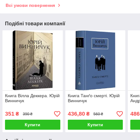
Всі умови повернення
Подібні товари компанії
Книга Вілла Деккера. Юрій
Книга Танґо смерті. Юрій
Книг
Винничук
Винничук
Анд
351
436,80
486
₴
₴
390 ₴
560 ₴
Купити
Купити