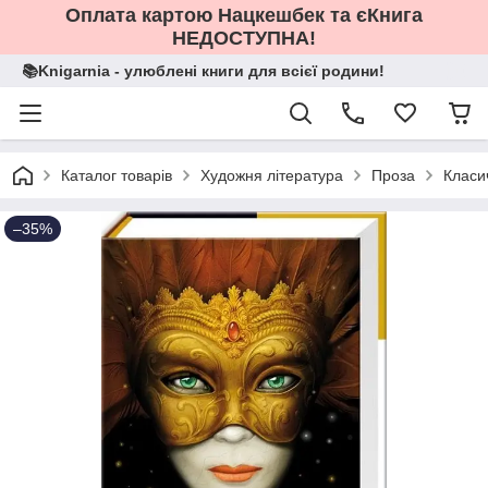
Оплата картою Нацкешбек та єКнига
НЕДОСТУПНА!
📚Knigarnia - улюблені книги для всієї родини!
Каталог товарів
Художня література
Проза
Класи
–35%