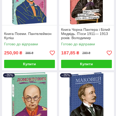
Книга Чорна Пантера i Білий
Книга Поеми. Пантелеймон
Медвідь. П’єси 1911— 1913
Куліш
років. Володимир
Винниченко
Готово до відправки
Готово до відправки
250,90
187,85
₴
₴
386 ₴
289 ₴
Купити
Купити
–35%
–35%