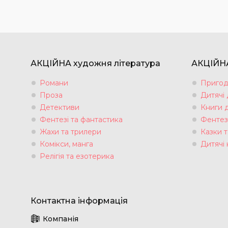
АКЦІЙНА художня література
АКЦІЙНА
Романи
Пригод
Проза
Дитячі
Детективи
Книги 
Фентезі та фантастика
Фентез
Жахи та трилери
Казки т
Комікси, манга
Дитячі 
Релігія та езотерика