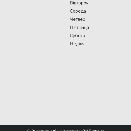
Вівторок
Середа
Четвер
Пʼятниця
Субота
Неділя
Сайт створений на маркетплейсі
Prom.ua