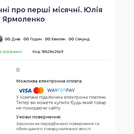
ні про перші місячні. Юлія
Ярмоленко
0
0
Днів
0
0
Годин
0
0
Хвилин
0
0
Секунд
о відправки
Код:
1862642649
У компанії підключені електронні платежі.
Тепер ви можете купити будь-який товар
не покидаючи сайту.
Законом не передбачено повернення та
обмін даного товару належної якості