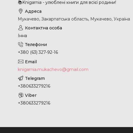
📚Knigarnia - улюблені книги для всієї родини!
Мукачево, Закарпатська область, Мукачево, Україна
Інна
+380 (63) 327-92-16
knigarnia.mukachevo@gmail.com
+380633279216
+380633279216