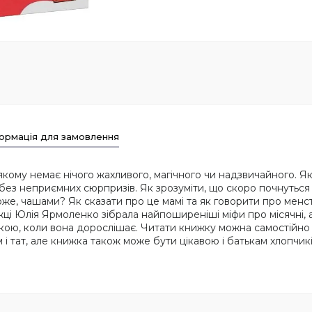
ормація для замовлення
ому немає нічого жахливого, магічного чи надзвичайного. Якщо
без неприємних сюрпризів. Як зрозуміти, що скоро почнуться м
же, чашами? Як сказати про це мамі та як говорити про менст
жці Юлія Ярмоленко зібрала найпоширеніші міфи про місячні, а 
нкою, коли вона дорослішає. Читати книжку можна самостійно 
ам і тат, але книжка також може бути цікавою і батькам хлопчикі