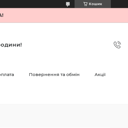
Кошик
А!
 родини!
оплата
Повернення та обмін
Акції