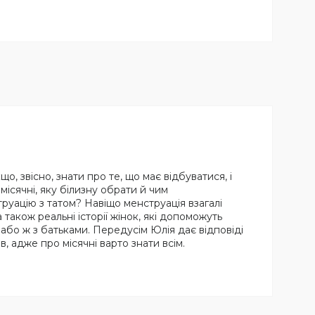
, звісно, знати про те, що має відбуватися, і
ісячні, яку білизну обрати й чим
руацію з татом? Навіщо менструація взагалі
також реальні історії жінок, які допоможуть
або ж з батьками. Передусім Юлія дає відповіді
в, адже про місячні варто знати всім.