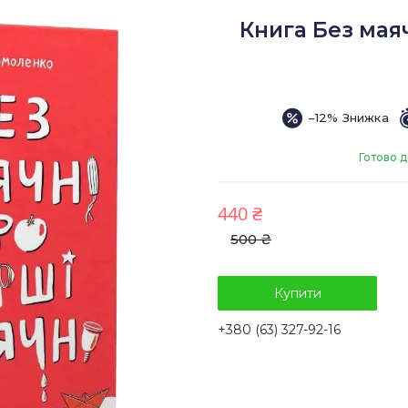
Книга Без маяч
–12%
Готово д
440 ₴
500 ₴
Купити
+380 (63) 327-92-16