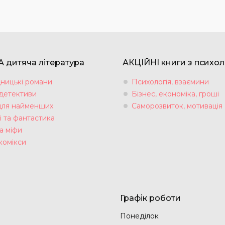
 дитяча література
АКЦІЙНІ книги з психол
ницькі романи
Психологія, взаємини
 детективи
Бізнес, економіка, гроші
для найменших
Саморозвиток, мотивація
і та фантастика
а міфи
комікси
Графік роботи
Понеділок