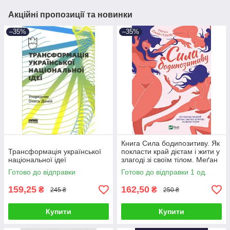
Акційні пропозиції та новинки
–35%
–35%
Книга Сила бодипозитиву. Як
Трансформація української
покласти край дієтам і жити у
національної ідеї
злагоді зі своїм тілом. Меґан
Джейн Кребб
Готово до відправки
Готово до відправки 1 од.
159,25
162,50
₴
₴
245 ₴
250 ₴
Купити
Купити