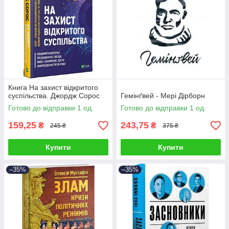
Книга На захист відкритого
суспільства. Джордж Сорос
Гемінґвей - Мері Дірборн
Готово до відправки 1 од.
Готово до відправки 1 од.
159,25
243,75
₴
₴
245 ₴
375 ₴
Купити
Купити
–35%
–35%