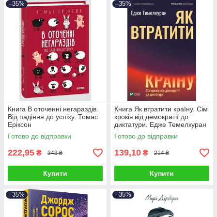
–35%
–35%
Книга В оточенні негараздів.
Книга Як втратити країну. Сім
Від падіння до успіху. Томас
кроків від демократії до
Еріксон
диктатури. Едже Темелкуран
Готово до відправки
Готово до відправки
222,95
139,10
₴
₴
343 ₴
214 ₴
Купити
Купити
–35%
–35%