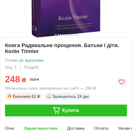
Книга Радикальне прощення. Батьки і діти.
Колін Тіппінг
Готово до відправки
Код: 1
Роздріб
248
₴
310 ₴
Мінімальна сума замовлення на сайті — 250 ₴
Економія
62 ₴
Залишилось
24 дні
Купити
Опис
Характеристики
Доставка
Оплата
Умови 