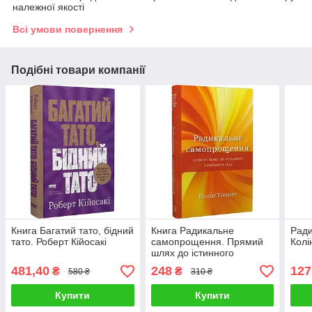
належної якості
Всі умови повернення
Подібні товари компанії
Книга Багатий тато, бідний
Книга Радикальне
Рад
тато. Роберт Кійосакі
самопрощення. Прямий
Колі
шлях до істинного
прийняття себе. Колін
481,40
248
127
₴
₴
580 ₴
310 ₴
Тіппінг
Купити
Купити