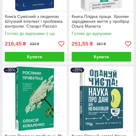
Книга Сумісний з людиною.
Книга Плідна праця. Хроніки
Штучний інтелект і проблема
зародження життя у пробірці.
контролю. Стюарт Рассел
Ольга Малюта
Готово до відправки 1 од.
Готово до відправки
216,45
251,55
₴
₴
333 ₴
387 ₴
Купити
Купити
–35%
–25%