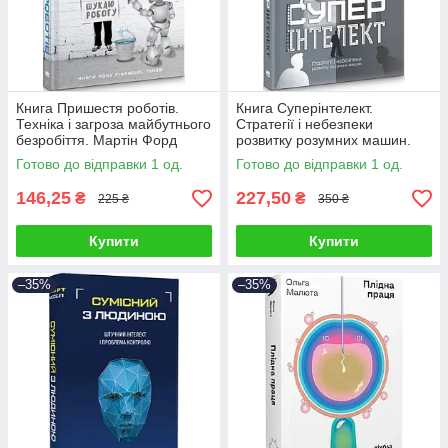
Книга Пришестя роботів.
Книга Суперінтелект.
Техніка і загроза майбутнього
Стратегії і небезпеки
безробіття. Мартін Форд
розвитку розумних машин.
Нік Бостром
Готово до відправки 1 од.
Готово до відправки 1 од.
146,25
227,50
₴
₴
225 ₴
350 ₴
Купити
Купити
–35%
–35%