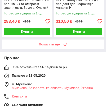
Книга Рослини-прибульці. Як
Книга Опануй числа! Наука
борщівник та амброзія
про дані для нефахівців.
захоплюють Землю. Олексій
Анналін Нг
Коваленко
Готово до відправки 1 од.
Готово до відправки 1 од.
283,40
310,50
₴
₴
436 ₴
414 ₴
Купити
Купити
Показати ще
Про нас
98% позитивних з 567 відгуків за рік
Працює з 13.05.2020
м. Мукачево
Мукачево, Закарпатська область, Мукачево, Україна
Контакти
Сьогодні вихідний