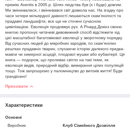
премію Aventis в 2005 р. Шлях людства був (є і буде) довгим.
Ми змінювалися, і змінювався світ довкола нас. На згадку про
часи чотири мільярдної давності лишаються скам’янілості та
прадавні ландшафти, все ще не сточені сучасною
цивілізацією. Еволюція продовжує рух. А Річард Докінз своєю
книгою пропонує читачеві дивовижний спосіб відстежити хід
цієї масштабної багатовікової еволюції у зворотному порядку.
Від сучасних людей до мікробних зародків, по скам’янілих
рештках прадавніх тварин, слухаючи історію далекого предка-
мавпи чи химерної асцидії, плодової мушки або еубактерії. Ця
книга — подорож, що проливає світло на такі теми, як
еволюція видів, природний відбір, вимирання цілих популяцій
тощо. Тож запрошуємо у паломництво до витоків життя! Буде
грандіозно!
Приховати
Характеристики
Основні
Виробник
Клуб Сімейного Дозвілля