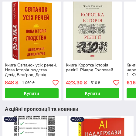
Книга Світанок усіх речей.
Книга Коротка історія
Книг
Нова історія людства.
релігії. Річард Голловей
наро
Девід Венґров, Девід
1. Ю
Гребер
848
423,30
616
₴
₴
1 060 ₴
510 ₴
Купити
Купити
Акційні пропозиції та новинки
–35%
–35%