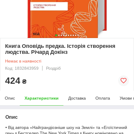
Книга Оповідь предка. Історія створення
людства. Річард Докінз
Немає в наявності
Код: 1832843959
Роздріб
424
₴
Опис
Характеристики
Доставка
Оплата
Умови 
Опис
• Від автора «Найграндіозніше шоу на Землі» та «Егоїстичний
ген» • Бестселер The New York Times • Книгу номіновано на