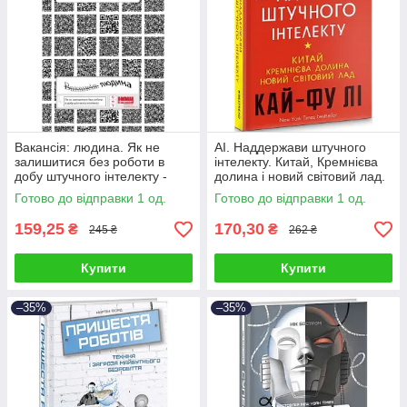
Вакансія: людина. Як не
AI. Наддержави штучного
залишитися без роботи в
інтелекту. Китай, Кремнієва
добу штучного інтелекту -
долина і новий світовий лад.
Томас Девенпорт
Лі Кай-Фу
Готово до відправки 1 од.
Готово до відправки 1 од.
159,25
170,30
₴
₴
245 ₴
262 ₴
Купити
Купити
–35%
–35%