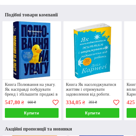
Подібні товари компанії
Книга Полювання на увагу.
Книга Як насолоджуватися
Книг
Як насправді побудувати
життям і отримувати
впли
бренд і збільшити продажі в
задоволення від роботи.
Карн
новому світі соцмереж. Ґері
Дейл Карнегі (м)
547,80
334,05
425
₴
₴
660 ₴
393 ₴
Вайнерчук
Купити
Купити
Акційні пропозиції та новинки