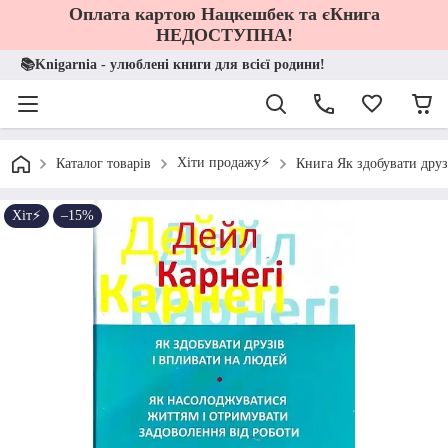
Оплата картою Нацкешбек та єКнига
НЕДОСТУПНА!
📚Knigarnia - улюблені книги для всієї родини!
Хіти продажу⚡️
Каталог товарів
Книга Як здобувати друз
Хіт⚡️
–15%