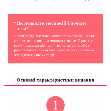
“Як подолати неспокій і почати
жити”
Попри те, що лідерство, книги про яке писали безліч
авторів, не є основним мотивом у творах Карнегі, він
все ж торкається цієї теми. Про те, як взяти себе в
руки та почати отримувати задоволення від кожного
дня, йдеться у цьому творі.
Основні характеристики видання
1