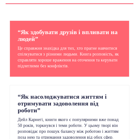
“Як здобувати друзів і впливати на
людей”
Це справжня знахідка для тих, хто прагне навчитися
спілкуватися з різними людьми. Книга розповість, як
справляти хороше враження на оточення та керувати
підлеглими без конфліктів.
“Як насолоджуватися життям і
отримувати задоволення від
роботи”
Дейл Карнегі, книги якого є популярними вже понад
50 років, торкнувся і теми роботи. У цьому творі він
розповідає про пошук балансу між роботою і життям
поза нею та отримання задоволення від обох сфер.