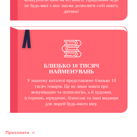
не будь-якої з них зможе дозволити собі навіть
дитина!
БЛИЗЬКО 10 ТИСЯЧ
НАЙМЕНУВАНЬ
У нашому каталозі представлено близько 10
тисяч товарів. Це не лише книги про
комунікацію та психологію, а й художні,
історичні, юридичні, бізнесові та інші видання
для людей будь-якого віку.
Приховати