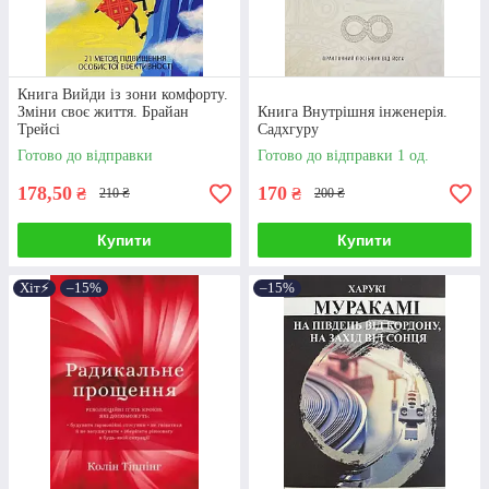
Книга Вийди із зони комфорту.
Зміни своє життя. Брайан
Книга Внутрішня інженерія.
Трейсі
Садхгуру
Готово до відправки
Готово до відправки 1 од.
178,50
170
₴
₴
210 ₴
200 ₴
Купити
Купити
Хіт⚡️
–15%
–15%