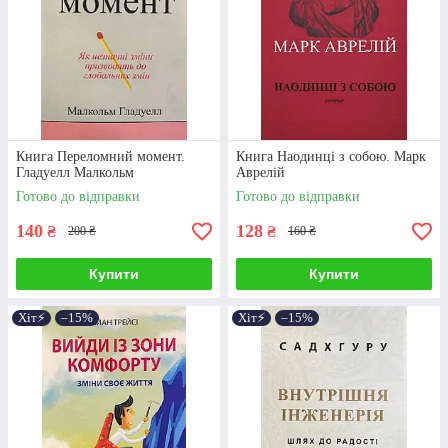
Книга Переломний момент.
Книга Наодинці з собою. Марк
Гладуелл Малкольм
Аврелій
Готово до відправки
Готово до відправки
140
128
₴
₴
200 ₴
160 ₴
Купити
Купити
Хіт⚡️
–15%
Хіт⚡️
–15%