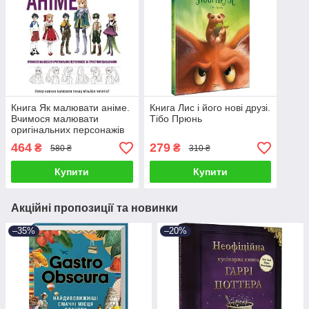
Книга Як малювати аніме.
Книга Лис і його нові друзі.
Вчимося малювати
Тібо Прюнь
оригінальних персонажів
за простими шаблонами.
464
279
₴
₴
580 ₴
310 ₴
Крістофер Харт
Купити
Купити
Акційні пропозиції та новинки
–35%
–20%