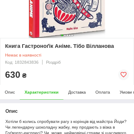
Книга Гастроноґік Аніме. Тібо Вілланова
Немає в наявності
Код: 1832843836
Роздріб
630
₴
Опис
Характеристики
Доставка
Оплата
Умови 
Опис
Хотіли б колись спробувати рагу з корінців від майстра Йоди?
Чи легендарну шоколадну жабку, яку продають з візка в
Гоґвортс-експресі? Чи, може, неймовірні страви зі щасливого