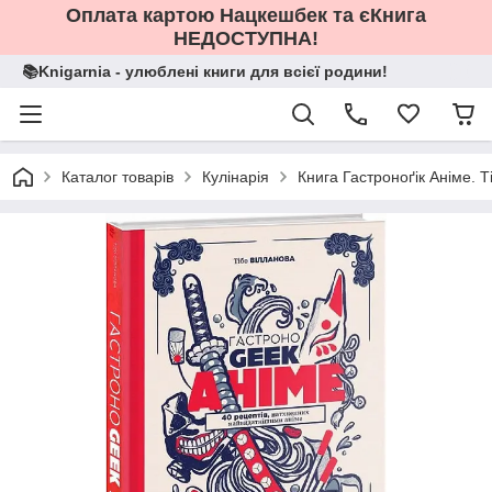
Оплата картою Нацкешбек та єКнига
НЕДОСТУПНА!
📚Knigarnia - улюблені книги для всієї родини!
Каталог товарів
Кулінарія
Книга Гастроноґік Аніме. Т