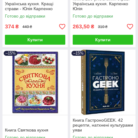
Українська кухня. Кращі
Українська кухня. Карпенко
страви - Юлія Карпенко
Юлія
Готово до відправки
Готово до відправки
374
263,50
₴
₴
440 ₴
310 ₴
Купити
Купити
–15%
–15%
Книга ГастроноGEEK. 42
рецепти, натхнені культурами
Книга Святкова кухня
уяви
Готово до відправки
Готово до відправки