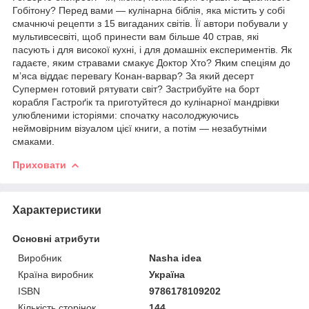
Гобітону? Перед вами — кулінарна біблія, яка містить у собі
смачнючі рецепти з 15 вигаданих світів. Її автори побували у
мультивсесвіті, щоб принести вам більше 40 страв, які
пасують і для високої кухні, і для домашніх експериментів. Як
гадаєте, яким стравами смакує Доктор Хто? Яким спеціям до
м’яса віддає перевагу Конан-варвар? За який десерт
Супермен готовий рятувати світ? Застрибуйте на борт
корабля Гастроґік та приготуйтеся до кулінарної мандрівки
улюбленими історіями: спочатку насолоджуючись
неймовірним візуалом цієї книги, а потім — незабутніми
смаками.
Приховати
Характеристики
Основні атрибути
Виробник
Nasha idea
Країна виробник
Україна
ISBN
9786178109202
Кількість сторінок
144