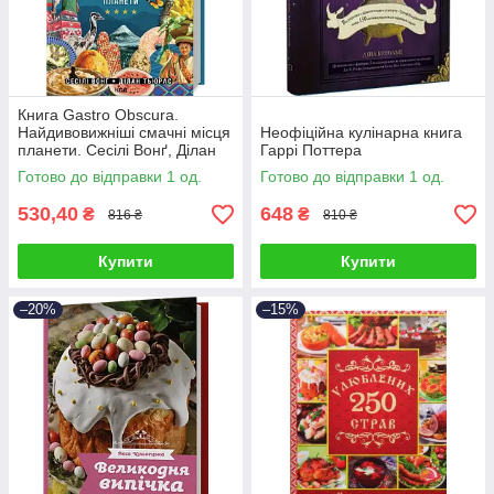
Книга Gastro Obscura.
Найдивовижніші смачні місця
Неофіційна кулінарна книга
планети. Сесілі Вонґ, Ділан
Гаррі Поттера
Тьюрас
Готово до відправки 1 од.
Готово до відправки 1 од.
530,40
648
₴
₴
816 ₴
810 ₴
Купити
Купити
–20%
–15%