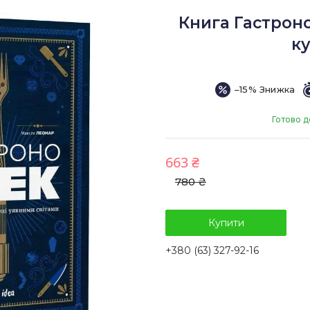
Книга Гастроно
к
–15%
Готово д
663 ₴
780 ₴
Купити
+380 (63) 327-92-16