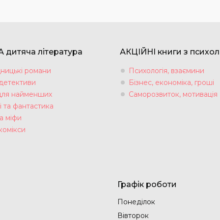
 дитяча література
АКЦІЙНІ книги з психол
ницькі романи
Психологія, взаємини
 детективи
Бізнес, економіка, гроші
для найменших
Саморозвиток, мотивація
і та фантастика
а міфи
комікси
Графік роботи
Понеділок
Вівторок