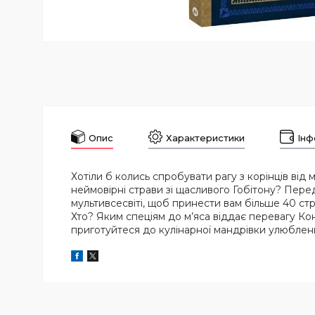
Опис
Характеристики
Інф
Хотіли б колись спробувати рагу з корінців ві
неймовірні страви зі щасливого Гобітону? Перед 
мультивсесвіті, щоб принести вам більше 40 стра
Хто? Яким спеціям до м’яса віддає перевагу Ко
приготуйтеся до кулінарної мандрівки улюблени