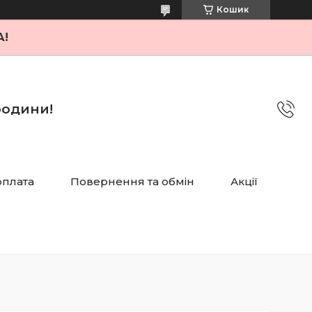
Кошик
А!
 родини!
оплата
Повернення та обмін
Акції