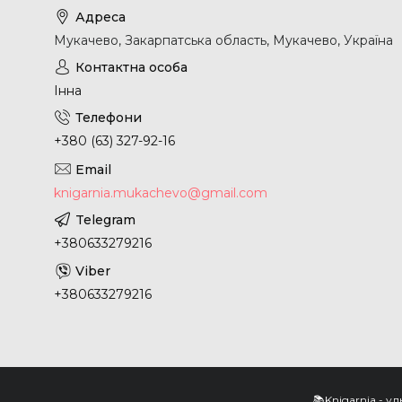
Мукачево, Закарпатська область, Мукачево, Україна
Інна
+380 (63) 327-92-16
knigarnia.mukachevo@gmail.com
+380633279216
+380633279216