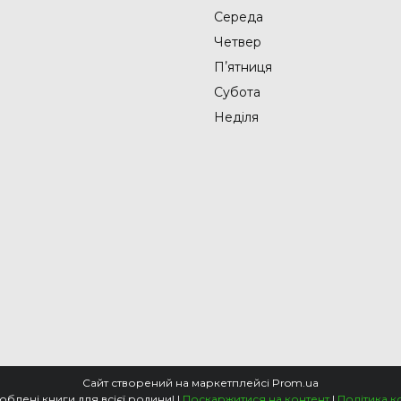
Середа
Четвер
Пʼятниця
Субота
Неділя
Сайт створений на маркетплейсі
Prom.ua
📚Knigarnia - улюблені книги для всієї родини! |
Поскаржитися на контент
|
Політика к