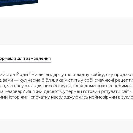
ормація для замовлення
д майстра Йоди? Чи легендарну шоколадну жабку, яку продають 
вами — кулінарна біблія, яка містить у собі смачнючі рецепти з
в, які пасують і для високої кухні, і для домашніх експериме
нан-варвар? За який десерт Супермен готовий рятувати світ? 
ми історіями: спочатку насолоджуючись неймовірним візуалом 