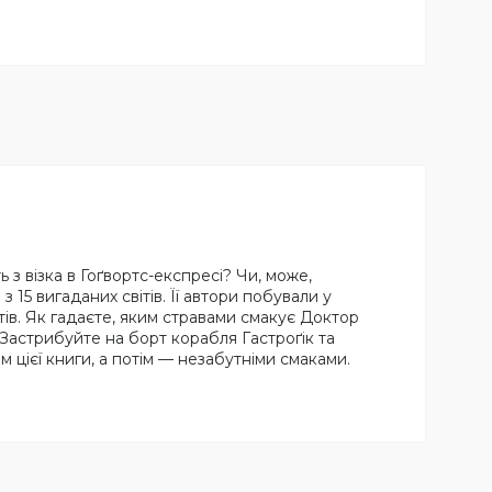
з візка в Гоґвортс-експресі? Чи, може,
 15 вигаданих світів. Її автори побували у
нтів. Як гадаєте, яким стравами смакує Доктор
Застрибуйте на борт корабля Гастроґік та
цієї книги, а потім — незабутніми смаками.