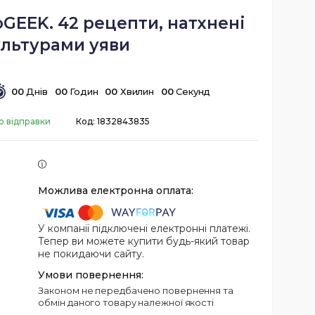
GEEK. 42 рецепти, натхнені
ультурами уяви
0
0
Днів
0
0
Годин
0
0
Хвилин
0
0
Секунд
о відправки
Код:
1832843835
У компанії підключені електронні платежі.
Тепер ви можете купити будь-який товар
не покидаючи сайту.
Законом не передбачено повернення та
обмін даного товару належної якості