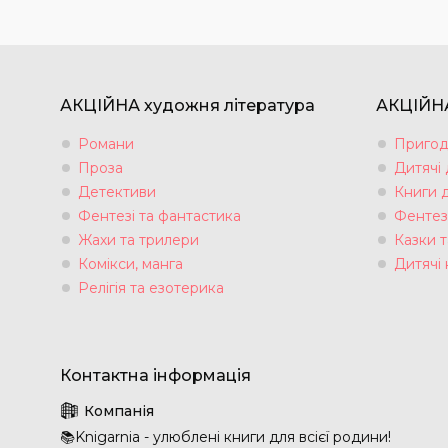
АКЦІЙНА художня література
АКЦІЙНА
Романи
Пригод
Проза
Дитячі
Детективи
Книги 
Фентезі та фантастика
Фентез
Жахи та трилери
Казки т
Комікси, манга
Дитячі 
Релігія та езотерика
📚Knigarnia - улюблені книги для всієї родини!