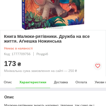
Книга Малюки-рятівники. Дружба на все
життя. Аґнешка Ножинська
Немає в наявності
Код: 1777709756
Роздріб
173
₴
Мінімальна сума замовлення на сайті — 250 ₴
Опис
Характеристики
Доставка
Оплата
Умови 
Опис
Малюки-рятівники знають напевно: тварини, так само як і