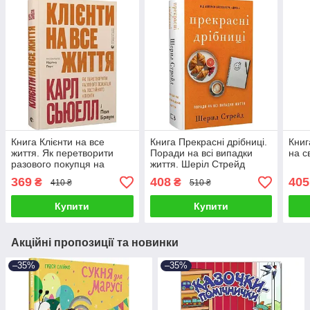
Книга Клієнти на все
Книга Прекрасні дрібниці.
Книг
життя. Як перетворити
Поради на всі випадки
на св
разового покупця на
життя. Шеріл Стрейд
постійного клієнта. Карл
369
408
405
₴
₴
410 ₴
510 ₴
Сьюелл, Пол Браун
Купити
Купити
Акційні пропозиції та новинки
–35%
–35%