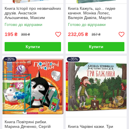
Книга Історії про незвичайних
Книга Кажуть, що... гидке
друзів. Анастасія
каченя. Моніка Лопес,
Альошичева, Максим
Валерія Давіла, Мартін
Долинний
Морон
Готово до відправки
Готово до відправки
195
232,05
₴
₴
300 ₴
357 ₴
Купити
Купити
–35%
–35%
Книга Повітряні рибки.
Марина Дяченко, Сергій
Книга Чарівні казки. Три