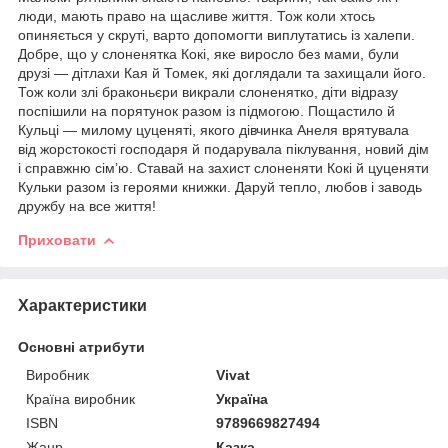
люди, мають право на щасливе життя. Тож коли хтось
опиняється у скруті, варто допомогти виплутатись із халепи.
Добре, що у слоненятка Кокі, яке виросло без мами, були
друзі — дітлахи Кая й Томек, які доглядали та захищали його.
Тож коли злі браконьєри викрали слоненятко, діти відразу
поспішили на порятунок разом із підмогою. Пощастило й
Кульці — милому цуценяті, якого дівчинка Анеля врятувала
від жорстокості господаря й подарувала піклування, новий дім
і справжню сім’ю. Ставай на захист слоненяти Кокі й цуценяти
Кульки разом із героями книжки. Даруй тепло, любов і заводь
дружбу на все життя!
Приховати
Характеристики
Основні атрибути
Виробник
Vivat
Країна виробник
Україна
ISBN
9789669827494
Жанр
Казка