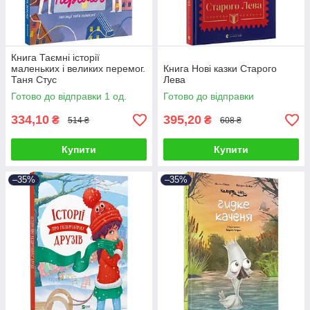
Книга Таємні історії
маленьких і великих перемог.
Книга Нові казки Старого
Таня Стус
Лева
Готово до відправки 1 од.
Готово до відправки
334,10
395,20
₴
₴
514 ₴
608 ₴
Купити
Купити
–35%
–35%