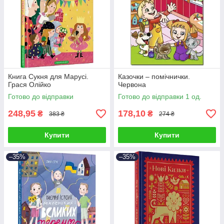
Книга Сукня для Марусі.
Казочки – помічнички.
Грася Олійко
Червона
Готово до відправки
Готово до відправки 1 од.
248,95
178,10
₴
₴
383 ₴
274 ₴
Купити
Купити
–35%
–35%