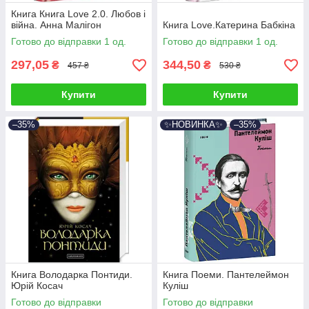
Книга Книга Love 2.0. Любов і
війна. Анна Малігон
Книга Love.Катерина Бабкіна
Готово до відправки 1 од.
Готово до відправки 1 од.
297,05
344,50
₴
₴
457 ₴
530 ₴
Купити
Купити
–35%
✨НОВИНКА✨
–35%
Книга Володарка Понтиди.
Книга Поеми. Пантелеймон
Юрій Косач
Куліш
Готово до відправки
Готово до відправки