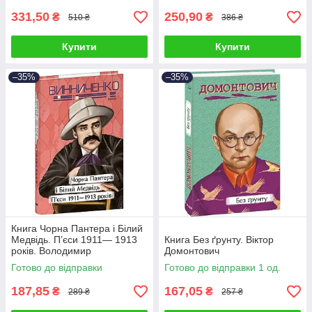
331,50
250,90
₴
₴
510 ₴
386 ₴
Купити
Купити
–35%
–35%
Книга Чорна Пантера i Білий
Медвідь. П’єси 1911— 1913
Книга Без ґрунту. Віктор
років. Володимир
Домонтович
Винниченко
Готово до відправки
Готово до відправки 1 од.
187,85
167,05
₴
₴
289 ₴
257 ₴