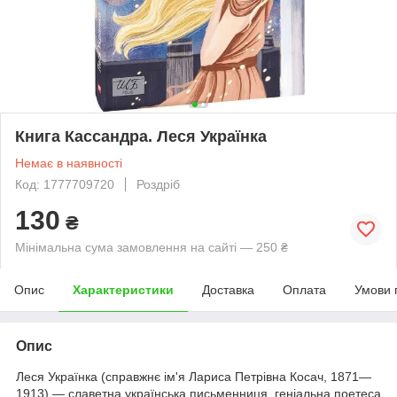
Книга Кассандра. Леся Українка
Немає в наявності
Код: 1777709720
Роздріб
130
₴
Мінімальна сума замовлення на сайті — 250 ₴
Опис
Характеристики
Доставка
Оплата
Умови 
Опис
Леся Українка (справжнє ім'я Лариса Петрівна Косач, 1871—
1913) — славетна українська письменниця, геніальна поетеса