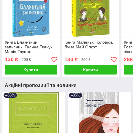
Книга Блакитний
Книга Маленькі чоловіки.
Книг
записник. Галина Ткачук,
Луїза Мей Олкот
Розп
Марія Глушко
відв
віру
130
130
288
₴
₴
200 ₴
200 ₴
Фра
Купити
Купити
Акційні пропозиції та новинки
–35%
–35%