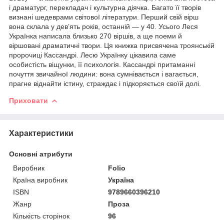
і драматург, перекладач і культурна діячка. Багато її творів
визнані шедеврами світової літератури. Перший свій вірш
вона склала у дев’ять років, останній — у 40. Усього Леся
Українка написала близько 270 віршів, а ще поеми й
віршовані драматичні твори. Ця книжка присвячена троянській
пророчиці Кассандрі. Лесю Українку цікавила саме
особистість віщунки, її психологія. Кассандрі притаманні
почуття звичайної людини: вона сумнівається і вагається,
прагне віднайти істину, страждає і підкоряється своїй долі.
Приховати
Характеристики
Основні атрибути
Виробник
Folio
Країна виробник
Україна
ISBN
9789660396210
Жанр
Проза
Кількість сторінок
96