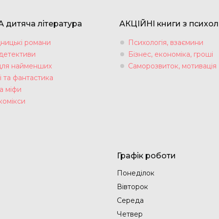
 дитяча література
АКЦІЙНІ книги з психол
ницькі романи
Психологія, взаємини
 детективи
Бізнес, економіка, гроші
для найменших
Саморозвиток, мотивація
і та фантастика
а міфи
комікси
Графік роботи
Понеділок
Вівторок
Середа
Четвер