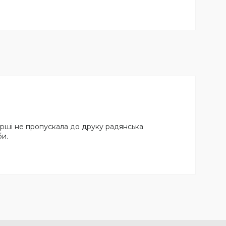
ірші не пропускала до друку радянська
би.