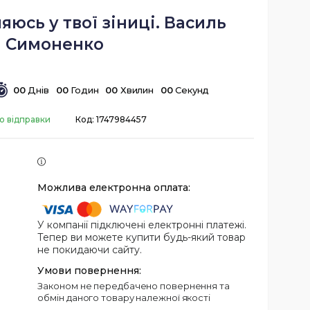
яюсь у твої зіниці. Василь
Симоненко
0
0
Днів
0
0
Годин
0
0
Хвилин
0
0
Секунд
о відправки
Код:
1747984457
У компанії підключені електронні платежі.
Тепер ви можете купити будь-який товар
не покидаючи сайту.
Законом не передбачено повернення та
обмін даного товару належної якості