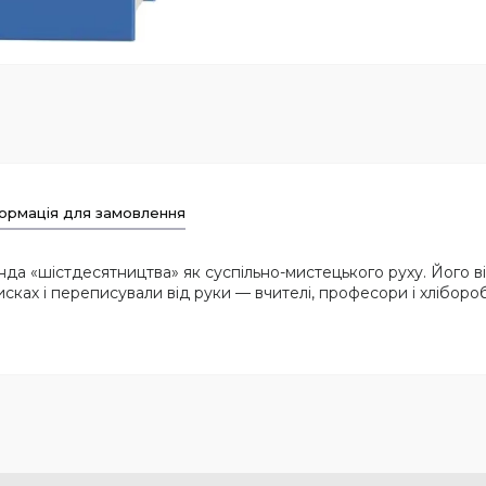
ормація для замовлення
да «шістдесятництва» як суспільно-мистецького руху. Його в
сках і переписували від руки — вчителі, професори і хліборо