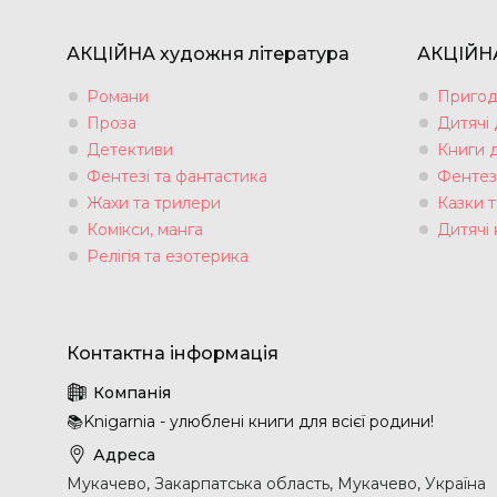
АКЦІЙНА художня література
АКЦІЙНА
Романи
Пригод
Проза
Дитячі
Детективи
Книги 
Фентезі та фантастика
Фентез
Жахи та трилери
Казки т
Комікси, манга
Дитячі 
Релігія та езотерика
📚Knigarnia - улюблені книги для всієї родини!
Мукачево, Закарпатська область, Мукачево, Україна