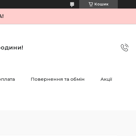
Кошик
А!
 родини!
оплата
Повернення та обмін
Акції