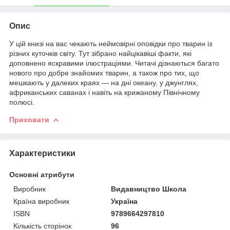
Опис
У цій книзі на вас чекають неймовірні оповідки про тварин із
різних куточків світу. Тут зібрано найцікавіші факти, які
доповнено яскравими ілюстраціями. Читачі дізнаються багато
нового про добре знайомих тварин, а також про тих, що
мешкають у далеких краях — на дні океану, у джунглях,
африканських саванах і навіть на крижаному Північному
полюсі.
Приховати
Характеристики
Основні атрибути
Виробник
Видавництво Школа
Країна виробник
Україна
ISBN
9789664297810
Кількість сторінок
96