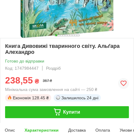
Книга Дивовижі тваринного світу. Альґара
Алехандро
Готово до відправки
Код: 1747984447
Роздріб
238,55
₴
367 ₴
Мінімальна сума замовлення на сайті — 250 ₴
Економія
128.45 ₴
Залишилось
24 дні
Купити
Опис
Характеристики
Доставка
Оплата
Умови 