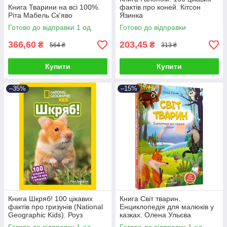
Книга Тварини на всі 100%.
фактів про коней. Кітсон
Ріта Мабель Ск'яво
Язинка
Готово до відправки 1 од.
Готово до відправки
366,60
203,45
₴
₴
564 ₴
313 ₴
Купити
Купити
–35%
–15%
Книга Шкряб! 100 цікавих
Книга Світ тварин.
фактів про гризунів (National
Енциклопедія для малюків у
Geographic Kids). Роуз
казках. Олена Ульєва
Девідсон