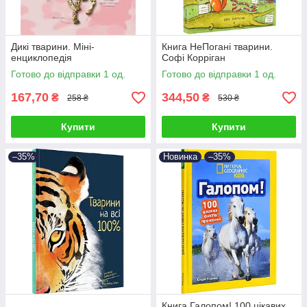
Дикі тварини. Міні-
Книга НеПогані тварини.
енциклопедія
Софі Корріган
Готово до відправки 1 од.
Готово до відправки 1 од.
167,70
344,50
₴
₴
258 ₴
530 ₴
Купити
Купити
–35%
Новинка
–35%
Книга Галопом! 100 цікавих