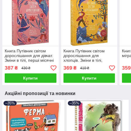
Книга Путівник світом
Книга Путівник світом
Книг
дорослішання для дівчат.
дорослішання для
мігр
Зміни в тілі, перші місячні
хлопців. Зміни в тілі,
та бодіпозитив. Барбара
емоції та бодіпозитив.
387
369
359
₴
₴
430 ₴
410 ₴
Петрущак
Барбара Петрущак
Купити
Купити
Акційні пропозиції та новинки
–35%
–35%