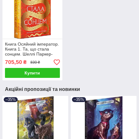
Книга Осяйний імператор.
Книга 1. Та, що стала
сонцем. Шеллі Паркер-
Чан
705,50
₴
830 ₴
Купити
Акційні пропозиції та новинки
–35%
–35%