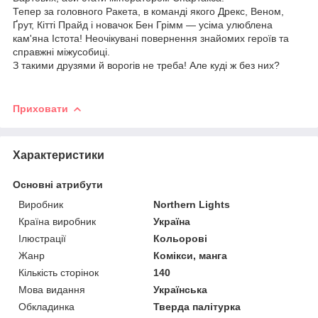
Тепер за головного Ракета, в команді якого Дрекс, Веном,
Ґрут, Кітті Прайд і новачок Бен Грімм — усіма улюблена
кам'яна Істота! Неочікувані повернення знайомих героїв та
справжні міжусобиці.
З такими друзями й ворогів не треба! Але куді ж без них?
Приховати
Характеристики
Основні атрибути
Виробник
Northern Lights
Країна виробник
Україна
Ілюстрації
Кольорові
Жанр
Комікси, манга
Кількість сторінок
140
Мова видання
Українська
Обкладинка
Тверда палітурка