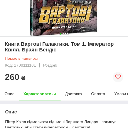
Книга Вартові Галактики. Том 1. Імператор
Квілл. Браян Бендіс
Немає в наявності
Код: 1738111181
Роздріб
260
₴
Опис
Характеристики
Доставка
Оплата
Умови 
Опис
Пітер Квілл відмовився від імені Зоряного Лицаря і покинув
Вартових, аби стати імператором Спартакса!