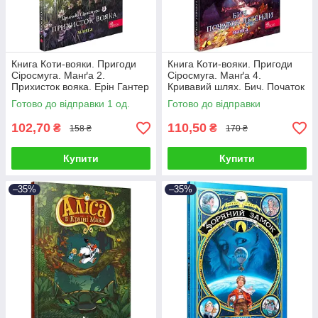
Книга Коти-вояки. Пригоди
Книга Коти-вояки. Пригоди
Сіросмуга. Манґа 2.
Сіросмуга. Манґа 4.
Прихисток вояка. Ерін Гантер
Кривавий шлях. Бич. Початок
легенди. Ерін Гантер
Готово до відправки 1 од.
Готово до відправки
102,70
110,50
₴
₴
158 ₴
170 ₴
Купити
Купити
–35%
–35%