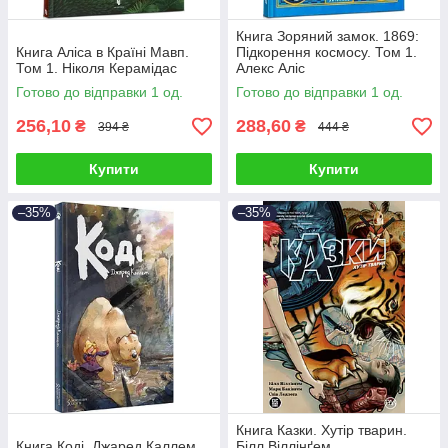
Книга Зоряний замок. 1869:
Книга Аліса в Країні Мавп.
Підкорення космосу. Том 1.
Том 1. Ніколя Керамідас
Алекс Аліс
Готово до відправки 1 од.
Готово до відправки 1 од.
256,10
288,60
₴
₴
394 ₴
444 ₴
Купити
Купити
–35%
–35%
Книга Казки. Хутір тварин.
Книга Коді. Джаред Каллем
Білл Віллінґем