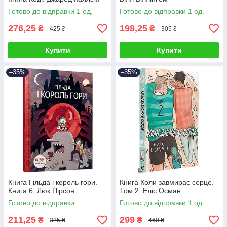
Готово до відправки 1 од.
Готово до відправки 1 од.
276,25
198,25
₴
₴
425 ₴
305 ₴
Купити
Купити
–35%
–35%
Книга Гільда і король гори.
Книга Коли завмирає серце.
Книга 6. Люк Пірсон
Том 2. Еліс Осман
Готово до відправки
Готово до відправки 1 од.
211,25
299
₴
₴
325 ₴
460 ₴