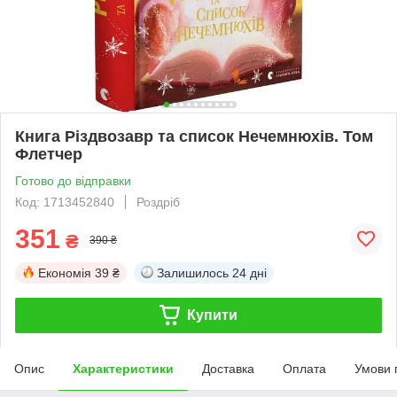
Книга Різдвозавр та список Нечемнюхів. Том
Флетчер
Готово до відправки
Код: 1713452840
Роздріб
351
₴
390 ₴
Економія
39 ₴
Залишилось
24 дні
Купити
Опис
Характеристики
Доставка
Оплата
Умови 