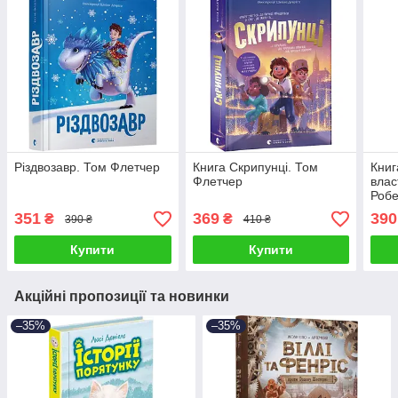
Різдвозавр. Том Флетчер
Книга Скрипунці. Том
Книг
Флетчер
влас
Робе
351
369
390
₴
₴
390 ₴
410 ₴
Купити
Купити
Акційні пропозиції та новинки
–35%
–35%