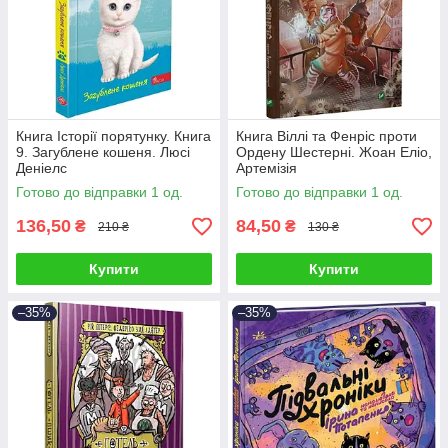
Книга Історії порятунку. Книга
Книга Віллі та Фенріс проти
9. Загублене кошеня. Люсі
Ордену Шестерні. Жоан Еліо,
Деніелс
Артемізія
Готово до відправки 1 од.
Готово до відправки 1 од.
136,50
84,50
₴
₴
210 ₴
130 ₴
Купити
Купити
–35%
–35%