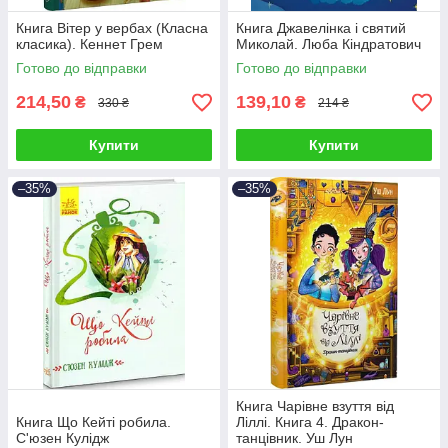
Книга Вітер у вербах (Класна
Книга Джавелінка і святий
класика). Кеннет Грем
Миколай. Люба Кіндратович
Готово до відправки
Готово до відправки
214,50
139,10
₴
₴
330 ₴
214 ₴
Купити
Купити
–35%
–35%
Книга Чарівне взуття від
Книга Що Кейті робила.
Ліллі. Книга 4. Дракон-
С'юзен Кулідж
танцівник. Уш Лун