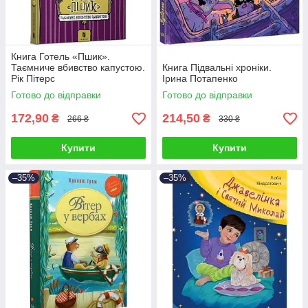
Книга Готель «Пшик».
Таємниче вбивство капустою.
Книга Підвальні хроніки.
Рік Пітерс
Ірина Потапенко
Готово до відправки
Готово до відправки
172,90
214,50
₴
₴
266 ₴
330 ₴
Купити
Купити
–35%
–35%