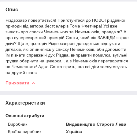
Опис
Різдвозавр повертається! Приготуйтеся до НОВОЇ різдвяної
пригоди від автора бестселерів Тома Флетчера! Усі вже
знають про списки Чемненьких та Нечемнюхів, правда ж? А
про суперсекретний пристрій Санти, який він ЗАВЖДИ звіряє
двічі? Що ж, цьогоріч Різдвозаврові доведеться відшукати
дітлахів, які опинились у списку Нечемнюхів, аби допомогти
їм пізнати справжній дух Різдва, виправити помилки, вугільні
грудки обернути на цукерки... а з Нечемнюхів перетворитися
на Чемненьких! Адже Санта вірить, що всі діти заслуговують
на другий шанс.
Приховати
Характеристики
Основні атрибути
Виробник
Видавництво Старого Лева
Країна виробник
Україна