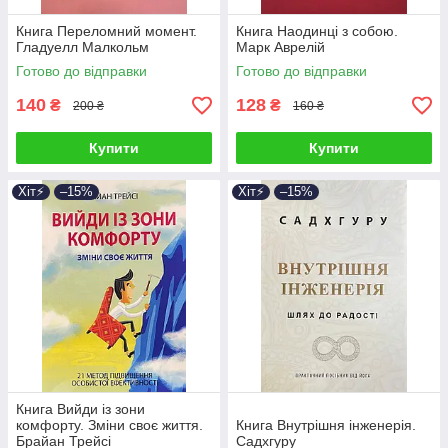
Книга Переломний момент.
Книга Наодинці з собою.
Гладуелл Малкольм
Марк Аврелій
Готово до відправки
Готово до відправки
140
128
₴
₴
200 ₴
160 ₴
Купити
Купити
Хіт⚡️
–15%
Хіт⚡️
–15%
Книга Вийди із зони
комфорту. Зміни своє життя.
Книга Внутрішня інженерія.
Брайан Трейсі
Садхгуру