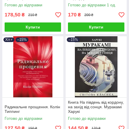
Готово до відправки
Готово до відправки 1 од.
178,50
170
₴
₴
210 ₴
200 ₴
Купити
Купити
Хіт⚡️
–15%
–15%
Книга На південь від кордону,
Радикальне прощення. Колін
на захід від сонця. Муракамі
Типпинг
Харукі
Готово до відправки
Готово до відправки
127,50
144,50
₴
₴
150 ₴
170 ₴