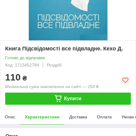
Книга Підсвідомості все підвладне. Кехо Д.
Готово до відправки
Код: 1713452784
Роздріб
110
₴
Мінімальна сума замовлення на сайті — 250 ₴
Купити
Опис
Характеристики
Доставка
Оплата
Умови 