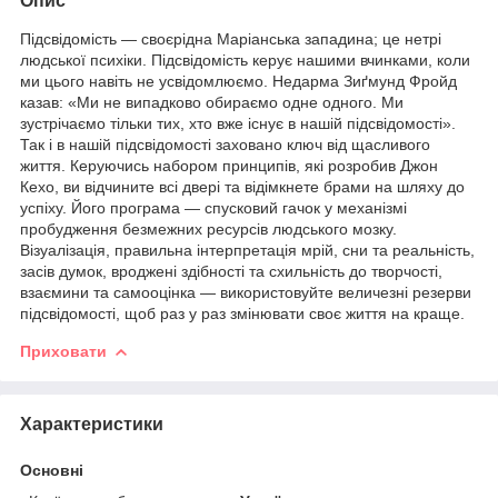
Опис
Підсвідомість — своєрідна Маріанська западина; це нетрі
людської психіки. Підсвідомість керує нашими вчинками, коли
ми цього навіть не усвідомлюємо. Недарма Зиґмунд Фройд
казав: «Ми не випадково обираємо одне одного. Ми
зустрічаємо тільки тих, хто вже існує в нашій підсвідомості».
Так і в нашій підсвідомості заховано ключ від щасливого
життя. Керуючись набором принципів, які розробив Джон
Кехо, ви відчините всі двері та відімкнете брами на шляху до
успіху. Його програма — спусковий гачок у механізмі
пробудження безмежних ресурсів людського мозку.
Візуалізація, правильна інтерпретація мрій, сни та реальність,
засів думок, вроджені здібності та схильність до творчості,
взаємини та самооцінка — використовуйте величезні резерви
підсвідомості, щоб раз у раз змінювати своє життя на краще.
Приховати
Характеристики
Основні