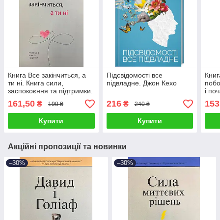
Книга Все закінчиться, а
Підсвідомості все
Книг
ти ні. Книга сили,
підвладне. Джон Кехо
побо
заспокоєння та підтримки.
і по
Ольга Примаченко
Алла
161,50
216
153
₴
₴
190 ₴
240 ₴
Купити
Купити
Акційні пропозиції та новинки
–30%
–30%