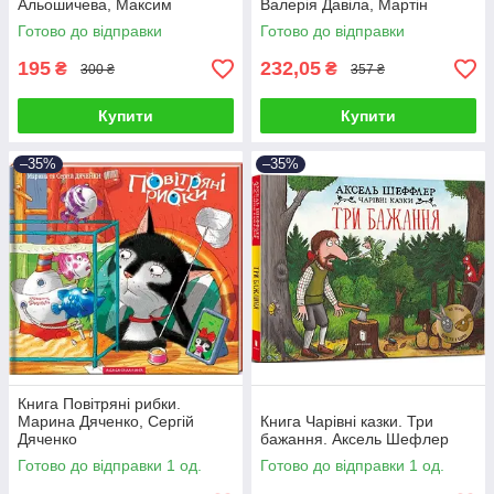
Альошичева, Максим
Валерія Давіла, Мартін
Долинний
Морон
Готово до відправки
Готово до відправки
195
232,05
₴
₴
300 ₴
357 ₴
Купити
Купити
–35%
–35%
Книга Повітряні рибки.
Марина Дяченко, Сергій
Книга Чарівні казки. Три
Дяченко
бажання. Аксель Шефлер
Готово до відправки 1 од.
Готово до відправки 1 од.