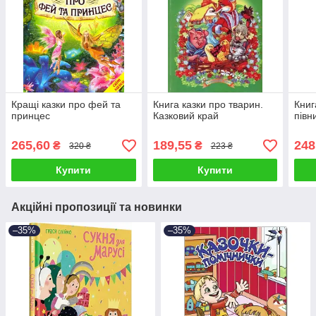
Кращі казки про фей та
Книга казки про тварин.
Книг
принцес
Казковий край
півн
265,60
189,55
248
₴
₴
320 ₴
223 ₴
Купити
Купити
Акційні пропозиції та новинки
–35%
–35%