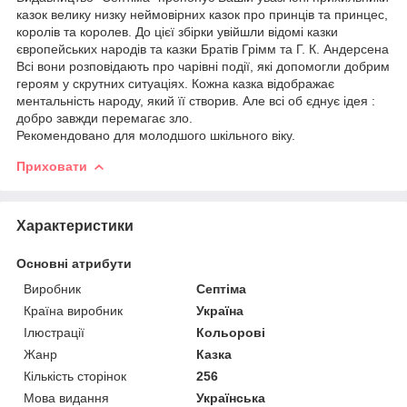
казок велику низку неймовірних казок про принців та принцес,
королів та королев. До цієї збірки увійшли відомі казки
європейських народів та казки Братів Грімм та Г. К. Андерсена
Всі вони розповідають про чарівні події, які допомогли добрим
героям у скрутних ситуаціях. Кожна казка відображає
ментальність народу, який її створив. Але всі об єднує ідея :
добро завжди перемагає зло.
Рекомендовано для молодшого шкільного віку.
Приховати
Характеристики
Основні атрибути
Виробник
Септіма
Країна виробник
Україна
Ілюстрації
Кольорові
Жанр
Казка
Кількість сторінок
256
Мова видання
Українська