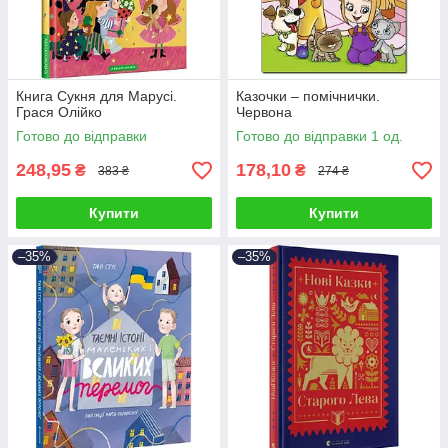
Книга Сукня для Марусі.
Казочки – помічнички.
Грася Олійко
Червона
Готово до відправки
Готово до відправки 1 од.
248,95
178,10
₴
₴
383 ₴
274 ₴
Купити
Купити
–35%
–35%