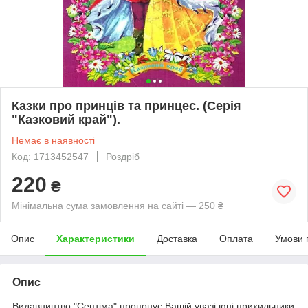
Казки про принців та принцес. (Серія
"Казковий край").
Немає в наявності
Код: 1713452547
Роздріб
220
₴
Мінімальна сума замовлення на сайті — 250 ₴
Опис
Характеристики
Доставка
Оплата
Умови 
Опис
Видавництво "Септіма" пропонує Вашій увазі юні прихильники