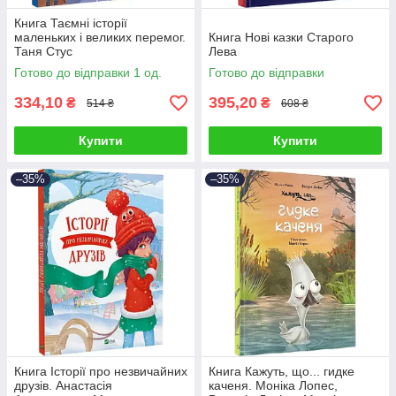
Книга Таємні історії
маленьких і великих перемог.
Книга Нові казки Старого
Таня Стус
Лева
Готово до відправки 1 од.
Готово до відправки
334,10
395,20
₴
₴
514 ₴
608 ₴
Купити
Купити
–35%
–35%
Книга Історії про незвичайних
Книга Кажуть, що... гидке
друзів. Анастасія
каченя. Моніка Лопес,