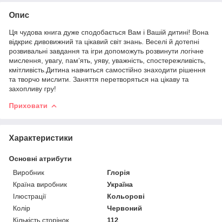
Опис
Ця чудова книга дуже сподобається Вам і Вашій дитині! Вона
відкриє дивовижний та цікавий світ знань. Веселі й дотепні
розвивальні завдання та ігри допоможуть розвинути логічне
мислення, увагу, пам’ять, уяву, уважність, спостережливість,
кмітливість.Дитина навчиться самостійно знаходити рішення
та творчо мислити. Заняття перетворяться на цікаву та
захопливу гру!
Приховати
Характеристики
Основні атрибути
Виробник
Глорія
Країна виробник
Україна
Ілюстрації
Кольорові
Колір
Червоний
Кількість сторінок
112