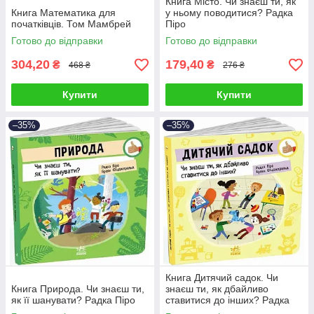
Книга Місто. Чи знаєш ти, як
Книга Математика для
у ньому поводитися? Радка
початківців. Том Мамбрей
Піро
Готово до відправки
Готово до відправки
304,20
179,40
₴
₴
468 ₴
276 ₴
Купити
Купити
–35%
–35%
Книга Дитячий садок. Чи
Книга Природа. Чи знаєш ти,
знаєш ти, як дбайливо
як її шанувати? Радка Піро
ставитися до інших? Радка
Піро