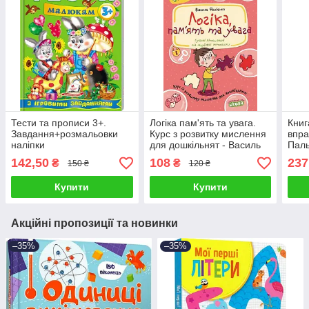
Тести та прописи 3+.
Логіка пам'ять та увага.
Книг
Завдання+розмальовки
Курс з розвитку мислення
впра
наліпки
для дошкільнят - Василь
Паль
Федієнко
інші
142,50
108
237
₴
₴
150 ₴
120 ₴
дріб
Купити
Купити
Акційні пропозиції та новинки
–35%
–35%