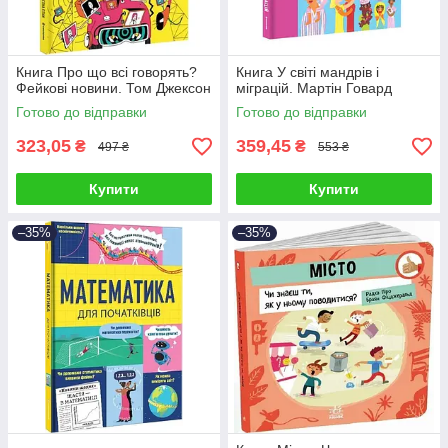
Книга Про що всі говорять?
Книга У світі мандрів і
Фейкові новини. Том Джексон
міграцій. Мартін Говард
Готово до відправки
Готово до відправки
323,05
359,45
₴
₴
497 ₴
553 ₴
Купити
Купити
–35%
–35%