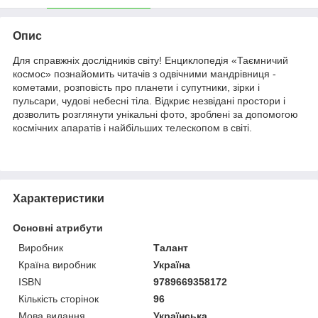
Опис
Для справжніх дослідників світу! Енциклопедія «Таємничий
космос» познайомить читачів з одвічними мандрівниця -
кометами, розповість про планети і супутники, зірки і
пульсари, чудові небесні тіла. Відкриє незвідані простори і
дозволить розглянути унікальні фото, зроблені за допомогою
космічних апаратів і найбільших телескопом в світі.
Характеристики
Основні атрибути
Виробник
Талант
Країна виробник
Україна
ISBN
9789669358172
Кількість сторінок
96
Мова видання
Українська