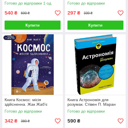
Готово до відправки 1 од.
Готово до відправки
540
297
₴
₴
600 ₴
330 ₴
Купити
Купити
–10%
Книга Космос: місія
Книга Астрономія для
здійсненна. Жак Жаб'є
розумак. Стівен П. Маран
Готово до відправки
Готово до відправки
342
590
₴
₴
380 ₴