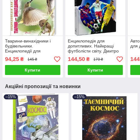
Тварини-винахідники і
Енциклопедія для
Авто
будівельники.
допитливих. Найкращі
для 
Енциклопедії для
футболісти світу. Дмитро
допитливих
Шаповалов
94,25
144,50
144
₴
₴
145 ₴
170 ₴
Купити
Купити
Акційні пропозиції та новинки
–15%
–15%