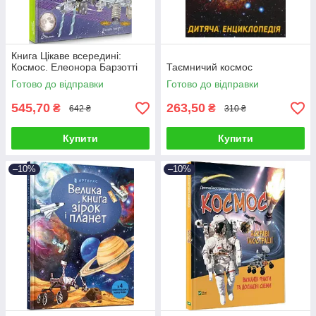
Книга Цікаве всередині:
Космос. Елеонора Барзотті
Таємничий космос
Готово до відправки
Готово до відправки
545,70
263,50
₴
₴
642 ₴
310 ₴
Купити
Купити
–10%
–10%