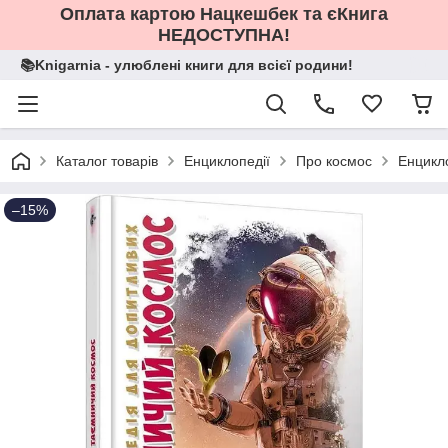
Оплата картою Нацкешбек та єКнига
НЕДОСТУПНА!
📚Knigarnia - улюблені книги для всієї родини!
Каталог товарів
Енциклопедії
Про космос
Енцикл
–15%