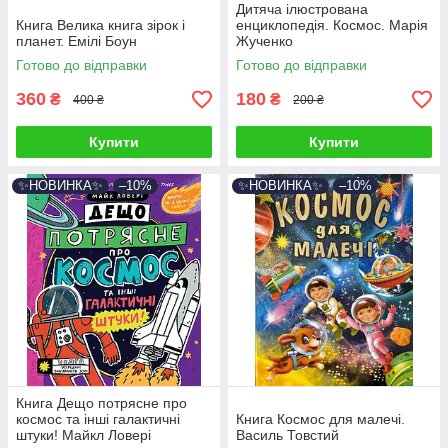
Дитяча ілюстрована
Книга Велика книга зірок і
енциклопедія. Космос. Марія
планет. Емілі Боун
Жученко
Готово до відправки
Готово до відправки
360
180
₴
₴
400 ₴
200 ₴
Купити
Купити
✨НОВИНКА✨
–10%
✨НОВИНКА✨
–10%
Книга Дещо потрясне про
космос та інші галактичні
Книга Космос для малечі.
штуки! Майкл Ловері
Василь Товстий