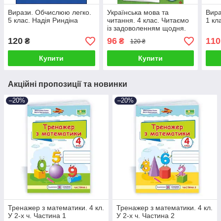
Вирази. Обчислюю легко.
Українська мова та
Вира
5 клас. Надія Риндіна
читання. 4 клас. Читаємо
1 кл
із задоволенням щодня.
Гайова Л.А
120
96
110
₴
₴
120 ₴
Купити
Купити
Акційні пропозиції та новинки
–20%
–20%
Тренажер з математики. 4 кл.
Тренажер з математики. 4 кл.
У 2-х ч. Частина 1
У 2-х ч. Частина 2