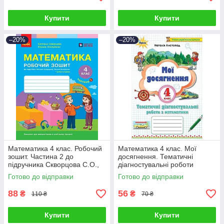
Купити
Купити
–20%
–20%
Математика 4 клас. Робочий
Математика 4 клас. Мої
зошит. Частина 2 до
досягнення. Тематичні
підручника Скворцова С.О.,
діагностувальні роботи
Онопрієнко О.В.
Готово до відправки
Готово до відправки
88
56
₴
₴
110 ₴
70 ₴
Купити
Купити