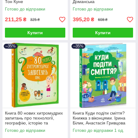
Тон Куне
Доманська
Готово до відправки
Готово до відправки
211,25
395,20
₴
₴
325 ₴
608 ₴
Купити
Купити
–35%
–35%
Книга 80 нових хитромудрих
Книга Куди подіти сміття?
запитань про технології,
Книжка з віконцями. Ірина
географію, історію та
Білик, Анастасія Гривцова
суспільство. Павло Ганачков
Готово до відправки
Готово до відправки 1 од.