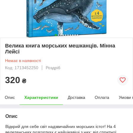
Велика книга морських мешканців. Мінна
Лейсі
Немає в наявності
Код: 1713452250
Роздріб
320
₴
Опис
Характеристики
Доставка
Оплата
Умови 
Опис
Відкрий для себе світ надзвичайних морських істот! На 4
велетенських розгортках є найцікавіші з них: від спритної