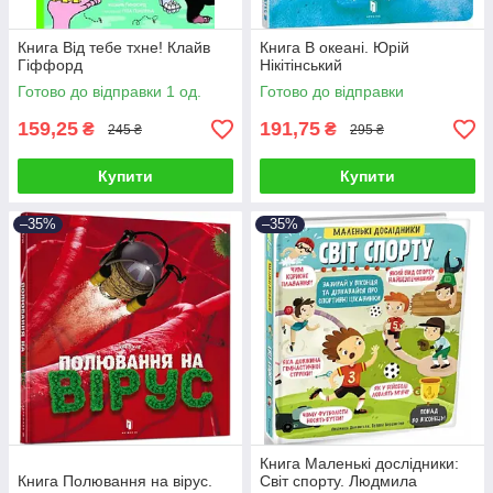
Книга Від тебе тхне! Клайв
Книга В океані. Юрій
Гіффорд
Нікітінський
Готово до відправки 1 од.
Готово до відправки
159,25
191,75
₴
₴
245 ₴
295 ₴
Купити
Купити
–35%
–35%
Книга Маленькі дослідники:
Книга Полювання на вірус.
Світ спорту. Людмила