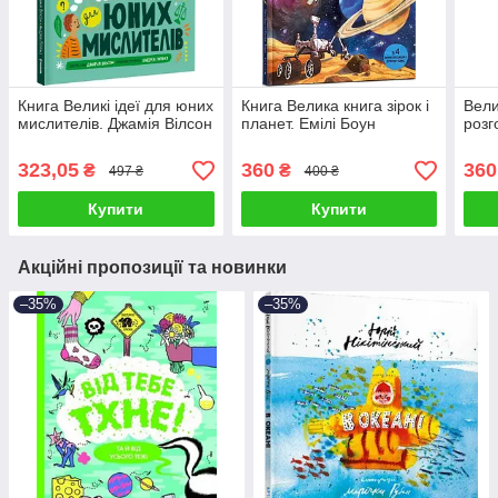
Книга Великі ідеї для юних
Книга Велика книга зірок і
Вели
мислителів. Джамія Вілсон
планет. Емілі Боун
розг
323,05
360
360
₴
₴
497 ₴
400 ₴
Купити
Купити
Акційні пропозиції та новинки
–35%
–35%