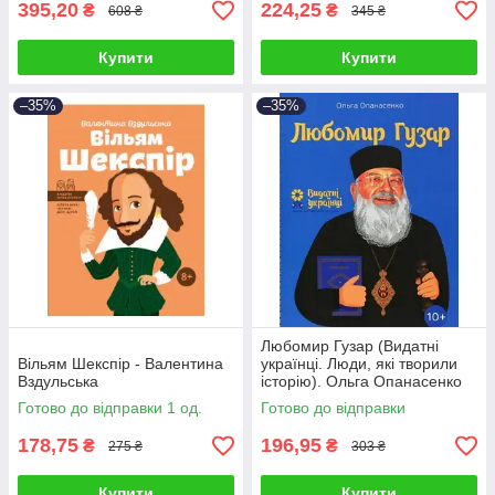
395,20
224,25
₴
₴
608 ₴
345 ₴
Купити
Купити
–35%
–35%
Любомир Гузар (Видатні
Вільям Шекспір - Валентина
українці. Люди, які творили
Вздульська
історію). Ольга Опанасенко
Готово до відправки 1 од.
Готово до відправки
178,75
196,95
₴
₴
275 ₴
303 ₴
Купити
Купити