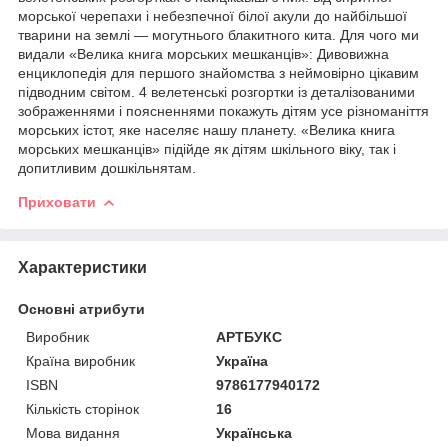
морської черепахи і небезпечної білої акули до найбільшої
тварини на землі — могутнього блакитного кита. Для чого ми
видали «Велика книга морських мешканців»: Дивовижна
енциклопедія для першого знайомства з неймовірно цікавим
підводним світом. 4 велетенські розгортки із деталізованими
зображеннями і поясненнями покажуть дітям усе різноманіття
морських істот, яке населяє нашу планету. «Велика книга
морських мешканців» підійде як дітям шкільного віку, так і
допитливим дошкільнятам.
Приховати
Характеристики
Основні атрибути
Виробник
АРТБУКС
Країна виробник
Україна
ISBN
9786177940172
Кількість сторінок
16
Мова видання
Українська