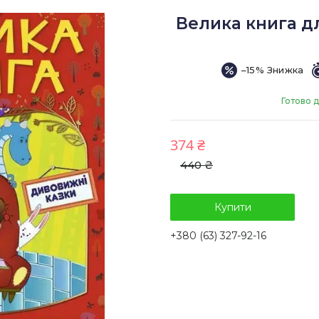
Велика книга д
–15%
Готово 
374 ₴
440 ₴
Купити
+380 (63) 327-92-16