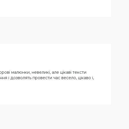
орові малюнки, невеликі, але цікаві тексти
ня і дозволять провести час весело, цікаво і,