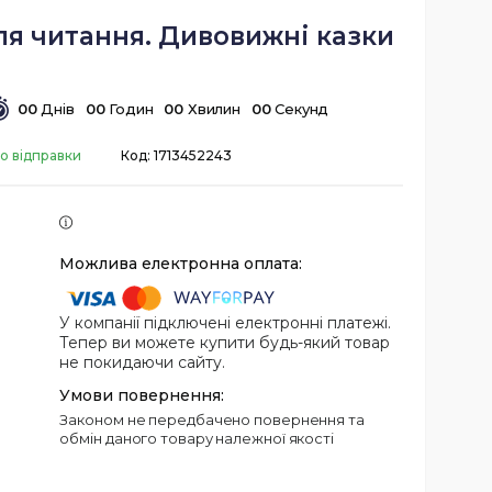
ля читання. Дивовижні казки
0
0
Днів
0
0
Годин
0
0
Хвилин
0
0
Секунд
до відправки
Код:
1713452243
У компанії підключені електронні платежі.
Тепер ви можете купити будь-який товар
не покидаючи сайту.
Законом не передбачено повернення та
обмін даного товару належної якості