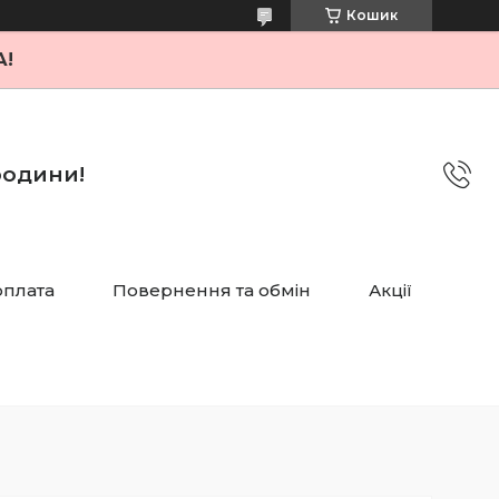
Кошик
А!
 родини!
оплата
Повернення та обмін
Акції