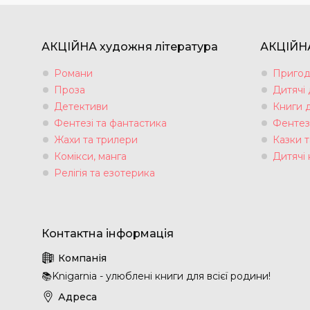
АКЦІЙНА художня література
АКЦІЙНА
Романи
Пригод
Проза
Дитячі
Детективи
Книги 
Фентезі та фантастика
Фентез
Жахи та трилери
Казки т
Комікси, манга
Дитячі 
Релігія та езотерика
📚Knigarnia - улюблені книги для всієї родини!