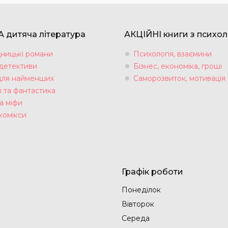
 дитяча література
АКЦІЙНІ книги з психол
ницькі романи
Психологія, взаємини
 детективи
Бізнес, економіка, гроші
для найменших
Саморозвиток, мотивація
і та фантастика
а міфи
комікси
Графік роботи
Понеділок
Вівторок
Середа