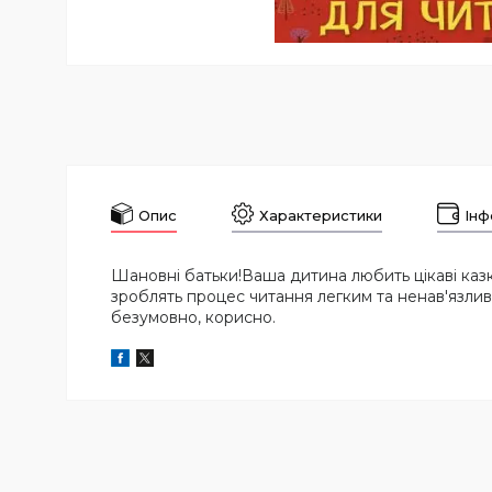
Опис
Характеристики
Інф
Шановні батьки!Ваша дитина любить цікаві казки 
зроблять процес читання легким та ненав'язливим
безумовно, корисно.